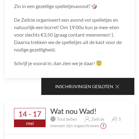
Zin in een gezellige spelletjesavond? 🎲
De Zeilcie organiseert een avond vol spelletjes en
natuurlijk een borrel! Om 19:00u kun je mee-eten
voor slechts €3,50 (graag contant meenemen! ).
Daarna trekken we de spelletjes uit de kast voor de
nodige gezelligheid.
Schrijf je vooral in, dan zien we je daar! 😇
INSCHRIJVINGEN GESLOTEN
Wat nou Wad!
14 - 17
Tourzeilen
Zeilcie
5
mei
mensen zijn ingeschreven