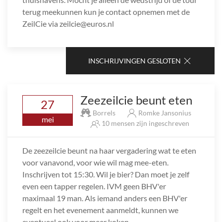
terug meekunnen kun je contact opnemen met de
ZeilCie via zeilcie@euros.nl
INSCHRIJVINGEN GESLOTEN
Zeezeilcie beunt eten
27
Borrels
Romke Jansonius
mei
10 mensen zijn ingeschreven
De zeezeilcie beunt na haar vergadering wat te eten
voor vanavond, voor wie wil mag mee-eten.
Inschrijven tot 15:30. Wil je bier? Dan moet je zelf
even een tapper regelen. IVM geen BHV'er
maximaal 19 man. Als iemand anders een BHV'er
regelt en het evenement aanmeldt, kunnen we
eventueel ook voor meer koken.