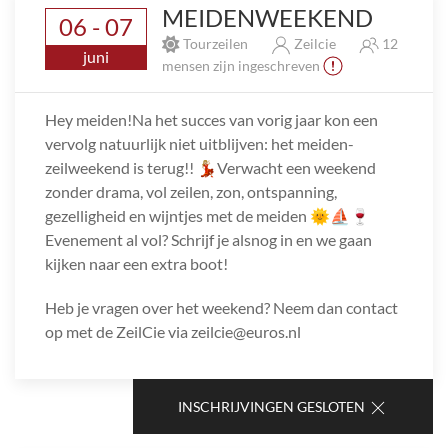
MEIDENWEEKEND
06 - 07
Tourzeilen
Zeilcie
12
juni
mensen zijn ingeschreven
Hey meiden!Na het succes van vorig jaar kon een
vervolg natuurlijk niet uitblijven: het meiden-
zeilweekend is terug!! 💃🏼Verwacht een weekend
zonder drama, vol zeilen, zon, ontspanning,
gezelligheid en wijntjes met de meiden 🌞⛵️🍷
Evenement al vol? Schrijf je alsnog in en we gaan
kijken naar een extra boot!
Heb je vragen over het weekend? Neem dan contact
op met de ZeilCie via zeilcie@euros.nl
INSCHRIJVINGEN GESLOTEN