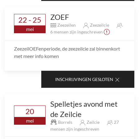
ZOEF
22 - 25
Zeezeilen
Zeezeilcie
mei
6 mensen zijn ingeschreven
ZeezeilOEFenperiode, de zeezeilcie zal binnenkort
met meer info komen
INSCHRIJVINGEN GESLOTEN
Spelletjes avond met
20
de Zeilcie
mei
Borrels
Zeilcie
27
mensen zijn ingeschreven