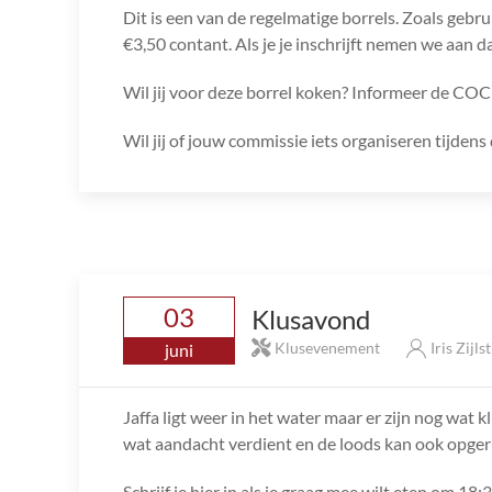
Dit is een van de regelmatige borrels. Zoals gebru
€3,50 contant. Als je je inschrijft nemen we aan da
Wil jij voor deze borrel koken? Informeer de COC
Wil jij of jouw commissie iets organiseren tijde
03
Klusavond
Klusevenement
Iris Zijls
juni
Jaffa ligt weer in het water maar er zijn nog wat k
wat aandacht verdient en de loods kan ook opge
Schrijf je hier in als je graag mee wilt eten om 18:3