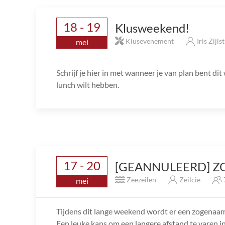
18 - 19
Klusweekend!
Klusevenement
Iris Zijls
mei
Schrijf je hier in met wanneer je van plan bent d
lunch wilt hebben.
17 - 20
[GEANNULEERD] Z
Zeezeilen
Zeilcie
mei
Tijdens dit lange weekend wordt er een zogenaam
Een leuke kans om een langere afstand te varen