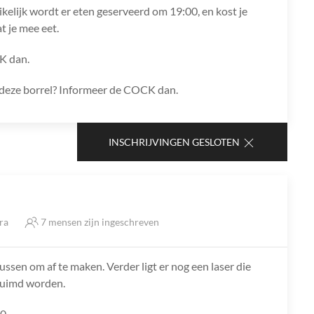
ikelijk wordt er eten geserveerd om 19:00, en kost je
t je mee eet.
K dan.
ns deze borrel? Informeer de COCK dan.
INSCHRIJVINGEN GESLOTEN
tra
7 mensen zijn ingeschreven
lussen om af te maken. Verder ligt er nog een laser die
ruimd worden.
0.