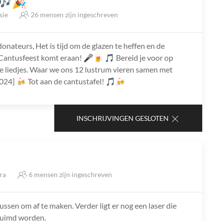
 🎶🎉
sie
26 mensen zijn ingeschreven
ateurs, Het is tijd om de glazen te heffen en de
 Cantusfeest komt eraan! 🎤🍺 🎵 Bereid je voor op
e liedjes. Waar we ons 12 lustrum vieren samen met
024] 🍻 Tot aan de cantustafel! 🎵🍻
INSCHRIJVINGEN GESLOTEN
tra
6 mensen zijn ingeschreven
lussen om af te maken. Verder ligt er nog een laser die
ruimd worden.