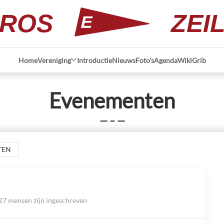
ROS
ZEI
Home
Vereniging
Introductie
Nieuws
Foto's
Agenda
Wiki
Grib
Evenementen
— – —
TEN
27 mensen zijn ingeschreven