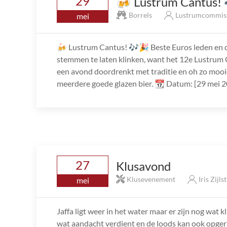
29
🍻 Lustrum Cantus!
Borrels
Lustrumcommis
mei
🍻 Lustrum Cantus! 🎶🎉 Beste Euros leden en don
stemmen te laten klinken, want het 12e Lustrum
een avond doordrenkt met traditie en oh zo mooi
meerdere goede glazen bier. 📆 Datum: [29 mei 2
27
Klusavond
Klusevenement
Iris Zijls
mei
Jaffa ligt weer in het water maar er zijn nog wat k
wat aandacht verdient en de loods kan ook opge