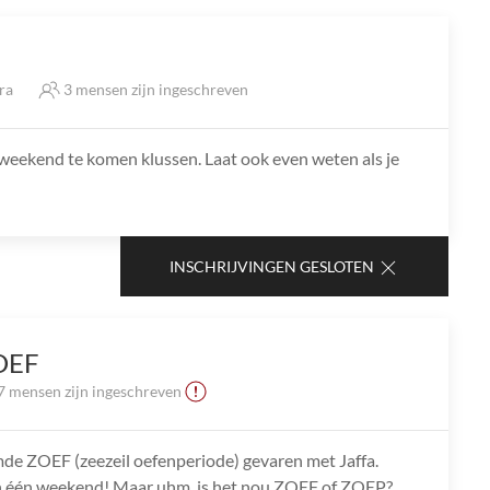
tra
3 mensen zijn ingeschreven
it weekend te komen klussen. Laat ook even weten als je
INSCHRIJVINGEN GESLOTEN
OEF
7 mensen zijn ingeschreven
de ZOEF (zeezeil oefenperiode) gevaren met Jaffa.
 in één weekend! Maar uhm, is het nou ZOEF of ZOEP?