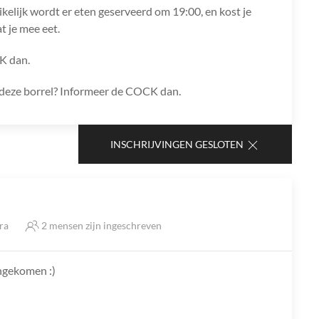
ikelijk wordt er eten geserveerd om 19:00, en kost je
t je mee eet.
K dan.
ns deze borrel? Informeer de COCK dan.
INSCHRIJVINGEN GESLOTEN
tra
2 mensen zijn ingeschreven
angekomen :)