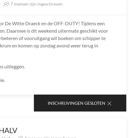
7 mensen zijn ingeschreven
oor De Witte Draeck en de OFF-DUTY! Tijdens een
ilen. Daarmee is dit weekend uitermate geschikt voor
l verbeteren of vooruitgang wil boeken om schipper te
kkrum en komen op zondag avond weer terug in
es uitleggen.
ie.
INSCHRIJVINGEN GESLOTEN
 HALV