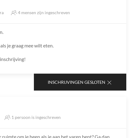
tra
4 mensen zijn ingeschreven
n.
als je graag mee wilt eten.
inschrijving!
INSCHRIJVINGEN GESLOTEN
1 persoon is ingeschreven
r ruimte om je heen als je aan het varen bent? Ga dan