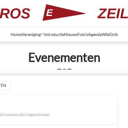
ROS
ZEI
Home
Vereniging
Introductie
Nieuws
Foto's
Agenda
Wiki
Grib
Evenementen
— – —
TEN
22 mensen zijn ingeschreven