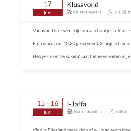
17
Klusavond
Klusevenement
Iris Zijls
juni
Vanavond is er weer tijd om aan bootjes te klusse
Eten wordt om 18:30 geserveerd. Schrijf je hier in 
Heb je zin om te koken? Laat het even weten in je 
15 - 16
I-Jaffa
Instructiezeilen
ZeilCie
juni
Vind je Friesland maar klein of wil je gewoon mee