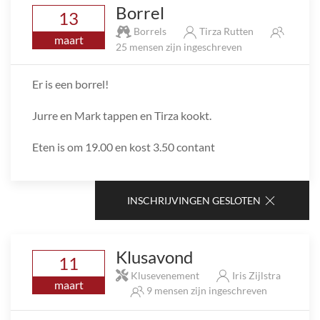
Borrel
13
Borrels
Tirza Rutten
maart
25 mensen zijn ingeschreven
Er is een borrel!
Jurre en Mark tappen en Tirza kookt.
Eten is om 19.00 en kost 3.50 contant
INSCHRIJVINGEN GESLOTEN
Klusavond
11
Klusevenement
Iris Zijlstra
maart
9 mensen zijn ingeschreven