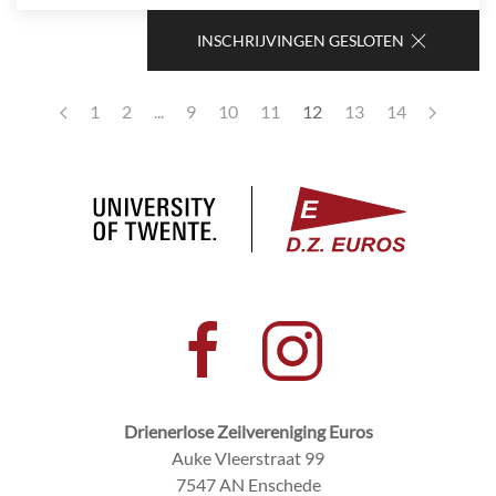
INSCHRIJVINGEN GESLOTEN
1
2
...
9
10
11
12
13
14
Drienerlose Zeilvereniging Euros
Auke Vleerstraat 99
7547 AN Enschede