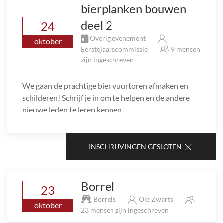
bierplanken bouwen
deel 2
24
Overig evenement
oktober
Eerstejaarscommissie
9 mensen
zijn ingeschreven
We gaan de prachtige bier vuurtoren afmaken en
schilderen! Schrijf je in om te helpen en de andere
nieuwe leden te leren kennen.
INSCHRIJVINGEN GESLOTEN
Borrel
23
Borrels
Ole Zwarts
oktober
23 mensen zijn ingeschreven