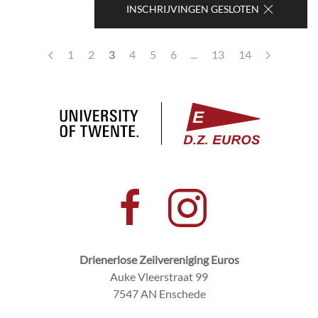
INSCHRIJVINGEN GESLOTEN
1
2
3
4
5
6
...
13
14
Drienerlose Zeilvereniging Euros
Auke Vleerstraat 99
7547 AN Enschede