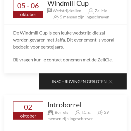
Windmill Cup
05 - 06
Wedstrijdzeilen
Zeilcie
oktober
5 mensen zijn ingeschreven
De Windmill Cup is een leuke wedstrijd die zal
worden gevaren met Jaffa. Dit evenement is vooral
bedoeld voor eerstejaars.
Bij vragen kun je contact opnemen met de ZeilCie.
INSCHRIJVINGEN GESLOTEN
Introborrel
02
Borrels
I.C.E.
29
oktober
mensen zijn ingeschreven