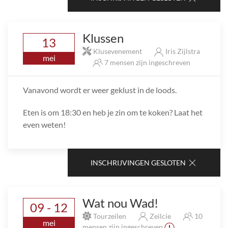
Klussen
13
Klusevenement
Iris Zijlstra
mei
7 mensen zijn ingeschreven
Vanavond wordt er weer geklust in de loods.
Eten is om 18:30 en heb je zin om te koken? Laat het
even weten!
INSCHRIJVINGEN GESLOTEN
Wat nou Wad!
09 - 12
Tourzeilen
Zeilcie
10
mei
mensen zijn ingeschreven