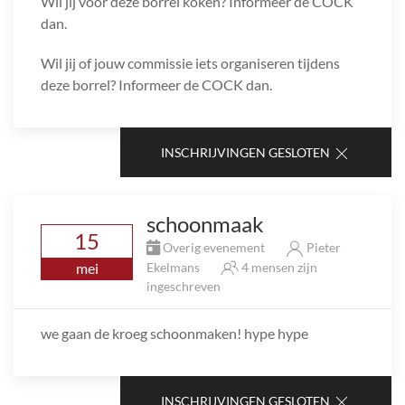
Wil jij voor deze borrel koken? Informeer de COCK
dan.
Wil jij of jouw commissie iets organiseren tijdens
deze borrel? Informeer de COCK dan.
INSCHRIJVINGEN GESLOTEN
schoonmaak
15
Overig evenement
Pieter
mei
Ekelmans
4 mensen zijn
ingeschreven
we gaan de kroeg schoonmaken! hype hype
INSCHRIJVINGEN GESLOTEN