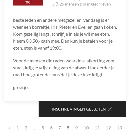
mei
25 mensen zijn ingeschreven
beste leden en andere metgezellen. vandaag is er
weer een borreltje. Iris, Pieter en Evelien gaan koken.
Kom gezellig langs. schrijf je in als je wil mee eten.
Neem Є3,50,- cash mee. Dan kun je betalen voor je
eten. eten is vanaf 19:00.
Voor de mensen die raden waar deze afkorting voor
staat, krijg je vrijstelling van de afwas. Hoe eerder je
raad hoe groter de kans dat je deze luxe krijgt.
groetjes
INSCHRIJVINGEN GESLOTEN
1
2
...
5
6
7
8
9
10
11
12
13