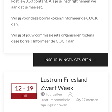
kost je €3,50 contant. Als je je inschrijft nemen we
aan dat je mee eet.
Wil jij voor deze borrel koken? Informeer de COCK
dan.
Wil jij of jouw commissie iets organiseren tijdens
deze borrel? Informeer de COCK dan.
INSCHRIJVINGEN GESLOTEN
Lustrum Friesland
Zwerf Week
12 - 19
Tourzeilen
juli
Lustrumcommissie
27 mensen
zijn ingeschreven