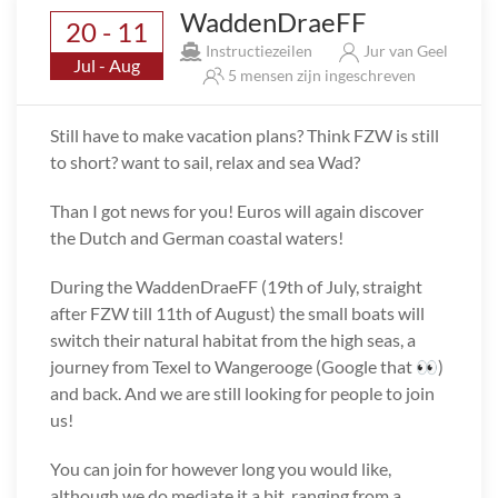
WaddenDraeFF
20 - 11
Instructiezeilen
Jur van Geel
Jul - Aug
5 mensen zijn ingeschreven
Still have to make vacation plans? Think FZW is still
to short? want to sail, relax and sea Wad?
Than I got news for you! Euros will again discover
the Dutch and German coastal waters!
During the WaddenDraeFF (19th of July, straight
after FZW till 11th of August) the small boats will
switch their natural habitat from the high seas, a
journey from Texel to Wangerooge (Google that 👀)
and back. And we are still looking for people to join
us!
You can join for however long you would like,
although we do mediate it a bit, ranging from a