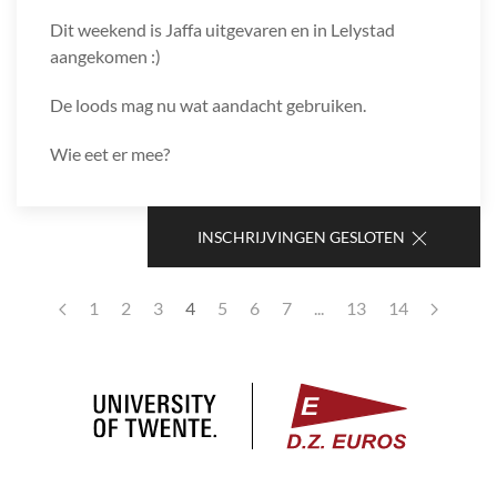
Dit weekend is Jaffa uitgevaren en in Lelystad
aangekomen :)
De loods mag nu wat aandacht gebruiken.
Wie eet er mee?
INSCHRIJVINGEN GESLOTEN
1
2
3
4
5
6
7
...
13
14