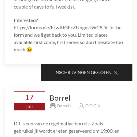
couple of days to full week(s).
Interested?
https://forms.gle/ELwAfGEcZUngmTWC8 fill in the
form and we'll get back to you. Limited places
available, first come, first serve; so don't hesitate too
much 😉
INSCHRIJVINGEN GESLOTEN
17
Borrel
Borrels
C.O.C.K.
juli
Dit is een van de regelmatige borrels. Zoals
gebruikelijk wordt er eten geserveerd om 19:00, en