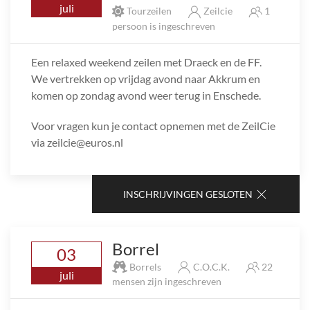
juli
Tourzeilen
Zeilcie
1
persoon is ingeschreven
Een relaxed weekend zeilen met Draeck en de FF.
We vertrekken op vrijdag avond naar Akkrum en
komen op zondag avond weer terug in Enschede.
Voor vragen kun je contact opnemen met de ZeilCie
via zeilcie@euros.nl
INSCHRIJVINGEN GESLOTEN
Borrel
03
Borrels
C.O.C.K.
22
juli
mensen zijn ingeschreven