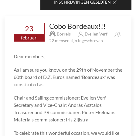
INSCHRIJVINGEN GESLOTEN
Cobo Bordeaux!!!
23
Borrels
Evelien Verf
februari
22 mensen zijn ingeschreven
Dear members,
As I am sure you know, on the 29th of November the
60th board of D.Z. Euros named 'Boardeaux' was
constituted as:
Chair and Sailing commissioner: Evelien Verf
Secretary and Vice-Chair: András Asztalos
Treasurer and PR commissioner: Pieter Ekelmans
Materials commissioner: Iris Zijlstra
To celebrate this wonderful occasion, we would like