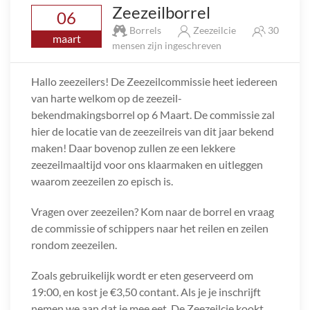
Zeezeilborrel
06
Borrels
Zeezeilcie
30
maart
mensen zijn ingeschreven
Hallo zeezeilers! De Zeezeilcommissie heet iedereen
van harte welkom op de zeezeil-
bekendmakingsborrel op 6 Maart. De commissie zal
hier de locatie van de zeezeilreis van dit jaar bekend
maken! Daar bovenop zullen ze een lekkere
zeezeilmaaltijd voor ons klaarmaken en uitleggen
waarom zeezeilen zo episch is.
Vragen over zeezeilen? Kom naar de borrel en vraag
de commissie of schippers naar het reilen en zeilen
rondom zeezeilen.
Zoals gebruikelijk wordt er eten geserveerd om
19:00, en kost je €3,50 contant. Als je je inschrijft
nemen we aan dat je mee eet. De Zeezeilcie kookt.