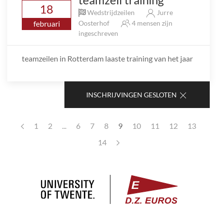
18
Wedstrijdzeilen
Jurre
februari
Oosterhof
4 mensen zijn
ingeschreven
teamzeilen in Rotterdam laaste training van het jaar
INSCHRIJVINGEN GESLOTEN
1
2
...
6
7
8
9
10
11
12
13
14