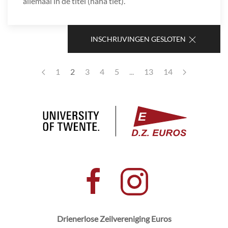
allemaal in de titel (haha tiet).
INSCHRIJVINGEN GESLOTEN
1
2
3
4
5
...
13
14
Drienerlose Zeilvereniging Euros