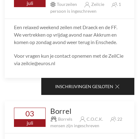
juli
Tourzeilen
Zeilcie
1
persoon is ingeschreven
Een relaxed weekend zeilen met Draeck en de FF.
We vertrekken op vrijdag avond naar Akkrum en
komen op zondag avond weer terug in Enschede.
Voor vragen kun je contact opnemen met de ZeilCie
via zeilcie@euros.nl
INSCHRIJVINGEN GESLOTEN
Borrel
03
Borrels
C.O.C.K.
22
juli
mensen zijn ingeschreven