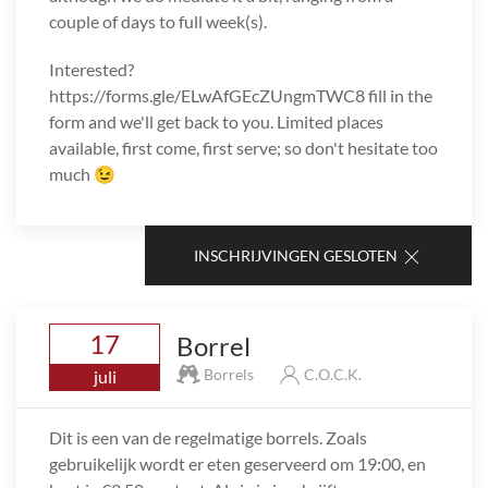
couple of days to full week(s).
Interested?
https://forms.gle/ELwAfGEcZUngmTWC8 fill in the
form and we'll get back to you. Limited places
available, first come, first serve; so don't hesitate too
much 😉
INSCHRIJVINGEN GESLOTEN
17
Borrel
Borrels
C.O.C.K.
juli
Dit is een van de regelmatige borrels. Zoals
gebruikelijk wordt er eten geserveerd om 19:00, en