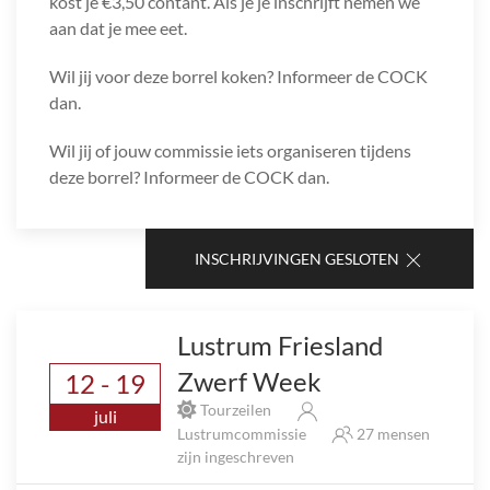
kost je €3,50 contant. Als je je inschrijft nemen we
aan dat je mee eet.
Wil jij voor deze borrel koken? Informeer de COCK
dan.
Wil jij of jouw commissie iets organiseren tijdens
deze borrel? Informeer de COCK dan.
INSCHRIJVINGEN GESLOTEN
Lustrum Friesland
Zwerf Week
12 - 19
Tourzeilen
juli
Lustrumcommissie
27 mensen
zijn ingeschreven