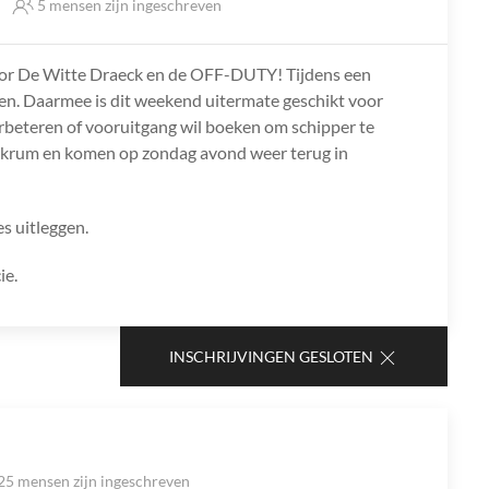
5 mensen zijn ingeschreven
oor De Witte Draeck en de OFF-DUTY! Tijdens een
ilen. Daarmee is dit weekend uitermate geschikt voor
l verbeteren of vooruitgang wil boeken om schipper te
kkrum en komen op zondag avond weer terug in
es uitleggen.
ie.
INSCHRIJVINGEN GESLOTEN
25 mensen zijn ingeschreven