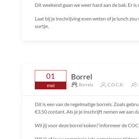
Dit weekend gaan we weer hard aan de bak. Er is 
Laat bij je inschrijving even weten of je lunch zo
uurtje.
01
Borrel
Borrels
C.O.C.K.
mei
Dit is een van de regelmatige borrels. Zoals gebru
€3,50 contant. Als je je inschrijft nemen we aan da
Wil jij voor deze borrel koken? Informeer de COC
Wil jij of jouw commissie iets organiseren tijde