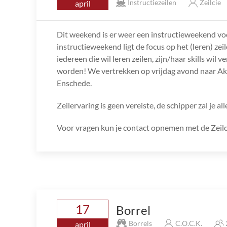
Instructiezeilen
Zeilcie
april
Dit weekend is er weer een instructieweekend v
instructieweekend ligt de focus op het (leren) ze
iedereen die wil leren zeilen, zijn/haar skills wi
worden! We vertrekken op vrijdag avond naar A
Enschede.
Zeilervaring is geen vereiste, de schipper zal je all
Voor vragen kun je contact opnemen met de Zeilc
17
Borrel
Borrels
C.O.C.K.
april