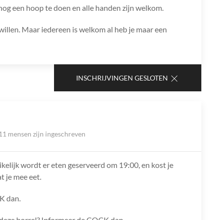
nog een hoop te doen en alle handen zijn welkom.
u willen. Maar iedereen is welkom al heb je maar een
INSCHRIJVINGEN GESLOTEN
11 mensen zijn ingeschreven
ikelijk wordt er eten geserveerd om 19:00, en kost je
t je mee eet.
K dan.
ns deze borrel? Informeer de COCK dan.