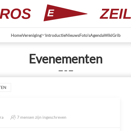
ROS
ZEI
Home
Vereniging
Introductie
Nieuws
Foto's
Agenda
Wiki
Grib
Evenementen
— – —
TEN
tra
7 mensen zijn ingeschreven