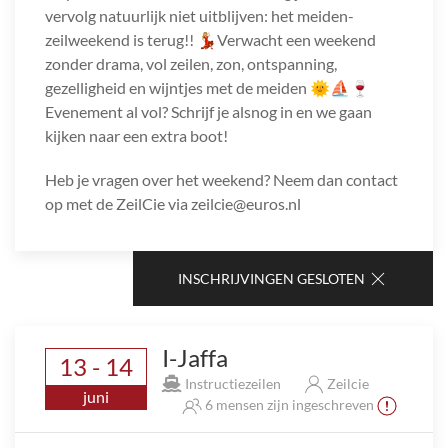
vervolg natuurlijk niet uitblijven: het meiden-
zeilweekend is terug!! 💃🏼Verwacht een weekend
zonder drama, vol zeilen, zon, ontspanning,
gezelligheid en wijntjes met de meiden 🌞⛵️🍷
Evenement al vol? Schrijf je alsnog in en we gaan
kijken naar een extra boot!
Heb je vragen over het weekend? Neem dan contact
op met de ZeilCie via zeilcie@euros.nl
INSCHRIJVINGEN GESLOTEN
I-Jaffa
13 - 14
Instructiezeilen
Zeilcie
juni
6 mensen zijn ingeschreven