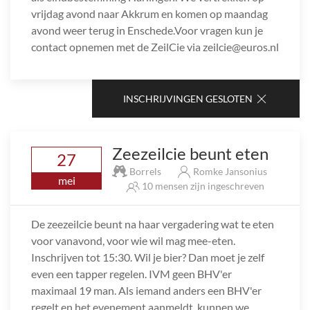
vrijdag avond naar Akkrum en komen op maandag
avond weer terug in Enschede.Voor vragen kun je
contact opnemen met de ZeilCie via zeilcie@euros.nl
INSCHRIJVINGEN GESLOTEN
Zeezeilcie beunt eten
27
Borrels
Romke Jansonius
mei
10 mensen zijn ingeschreven
De zeezeilcie beunt na haar vergadering wat te eten
voor vanavond, voor wie wil mag mee-eten.
Inschrijven tot 15:30. Wil je bier? Dan moet je zelf
even een tapper regelen. IVM geen BHV'er
maximaal 19 man. Als iemand anders een BHV'er
regelt en het evenement aanmeldt, kunnen we