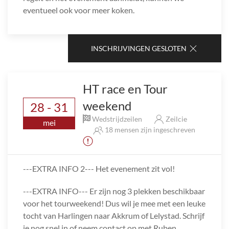
eventueel ook voor meer koken.
INSCHRIJVINGEN GESLOTEN
HT race en Tour
weekend
28 - 31
Wedstrijdzeilen
Zeilcie
mei
18 mensen zijn ingeschreven
---EXTRA INFO 2--- Het evenement zit vol!
---EXTRA INFO--- Er zijn nog 3 plekken beschikbaar
voor het tourweekend! Dus wil je mee met een leuke
tocht van Harlingen naar Akkrum of Lelystad. Schrijf
je nog snel in of neem contact op met Ruben.