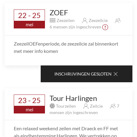
ZOEF
22 - 25
Zeezeilen
Zeezeilcie
mei
6 mensen zijn ingeschreven
ZeezeilOEFenperiode, de zeezeilcie zal binnenkort
met meer info komen
INSCHRIJVINGEN GESLOTEN
Tour Harlingen
23 - 25
Tourzeilen
Zeilcie
7
mei
mensen zijn ingeschreven
Een relaxed weekend zeilen met Draeck en FF met
als eindbestemming Harlingen. We vertrekken op