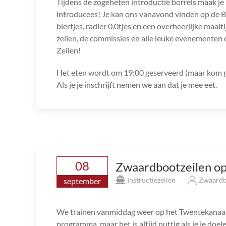
Tijdens de zogeheten introductie borrels maak je
introducees! Je kan ons vanavond vinden op de Bo
biertjes, radler 0.0tjes en een overheerlijke maalt
zeilen, de commissies en alle leuke evenementen 
Zeilen!
Het eten wordt om 19:00 geserveerd (maar kom ge
Als je je inschrijft nemen we aan dat je mee eet.
08
Zwaardbootzeilen op
Instructiezeilen
Zwaardb
september
We trainen vanmiddag weer op het Twentekanaal. 
programma, maar het is altijd nuttig als je je do