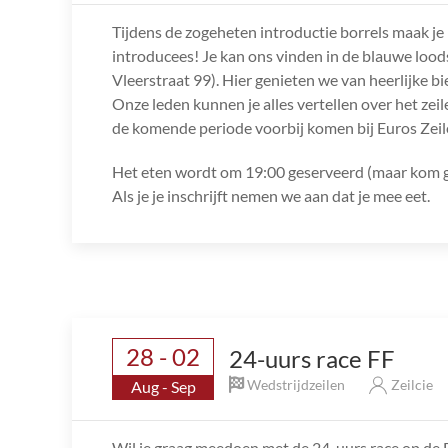
Tijdens de zogeheten introductie borrels maak je
introducees! Je kan ons vinden in de blauwe loo
Vleerstraat 99). Hier genieten we van heerlijke bie
Onze leden kunnen je alles vertellen over het zei
de komende periode voorbij komen bij Euros Zeil
Het eten wordt om 19:00 geserveerd (maar kom ge
Als je je inschrijft nemen we aan dat je mee eet.
28 - 02
24-uurs race FF
Wedstrijdzeilen
Zeilcie
Aug - Sep
Wil je graag meedoen met de 24-uurs race op de F