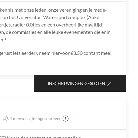
 kennis met onze leden, onze vereniging en je mede-
ds op het Universitair Watersportcomplex (Auke
rtjes, radler 0.0tjes en een overheerlijke maaltijd!
len, de commissies en alle leuke evenementen die er in
en!
rust iets eerder), neem hiervoor €3.50 contant mee!
INSCHRIJVINGEN GESLOTEN
4 mensen zijn ingeschreven
F? Neem dan contact op met de zeilcie.