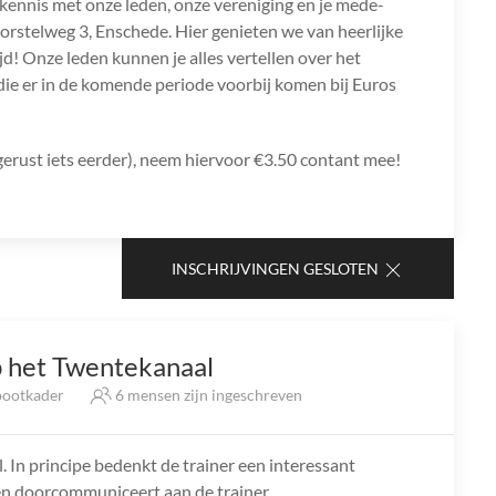
 kennis met onze leden, onze vereniging en je mede-
rstelweg 3, Enschede. Hier genieten we van heerlijke
ijd! Onze leden kunnen je alles vertellen over het
die er in de komende periode voorbij komen bij Euros
rust iets eerder), neem hiervoor €3.50 contant mee!
INSCHRIJVINGEN GESLOTEN
 het Twentekanaal
ootkader
6 mensen zijn ingeschreven
In principe bedenkt de trainer een interessant
elen doorcommuniceert aan de trainer.