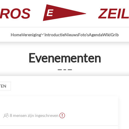
ROS
ZEI
Home
Vereniging
Introductie
Nieuws
Foto's
Agenda
Wiki
Grib
Evenementen
— – —
TEN
8 mensen zijn ingeschreven