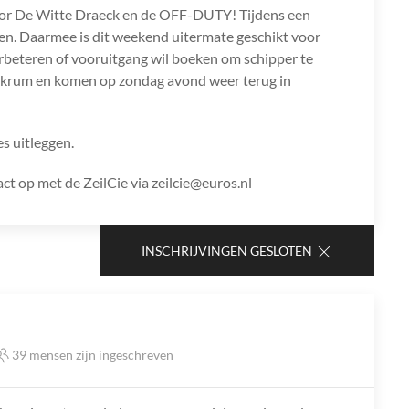
oor De Witte Draeck en de OFF-DUTY! Tijdens een
ilen. Daarmee is dit weekend uitermate geschikt voor
l verbeteren of vooruitgang wil boeken om schipper te
kkrum en komen op zondag avond weer terug in
es uitleggen.
t op met de ZeilCie via zeilcie@euros.nl
INSCHRIJVINGEN GESLOTEN
39 mensen zijn ingeschreven