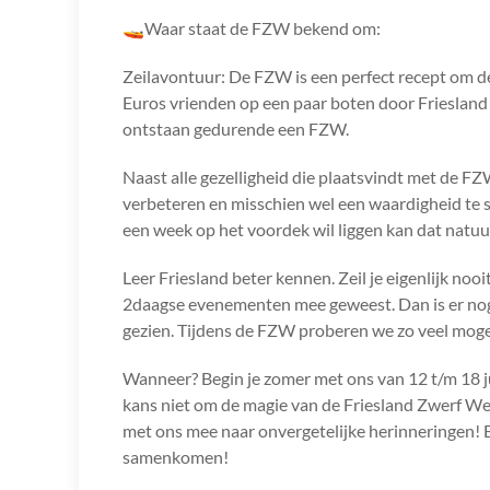
🚤Waar staat de FZW bekend om:
Zeilavontuur: De FZW is een perfect recept om de
Euros vrienden op een paar boten door Friesland 
ontstaan gedurende een FZW.
Naast alle gezelligheid die plaatsvindt met de FZW
verbeteren en misschien wel een waardigheid te sc
een week op het voordek wil liggen kan dat natuur
Leer Friesland beter kennen. Zeil je eigenlijk nooi
2daagse evenementen mee geweest. Dan is er nog e
gezien. Tijdens de FZW proberen we zo veel mogel
Wanneer? Begin je zomer met ons van 12 t/m 18 ju
kans niet om de magie van de Friesland Zwerf Wee
met ons mee naar onvergetelijke herinneringen! E
samenkomen!