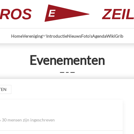
ROS
ZEI
Home
Vereniging
Introductie
Nieuws
Foto's
Agenda
Wiki
Grib
Evenementen
— – —
TEN
30 mensen zijn ingeschreven