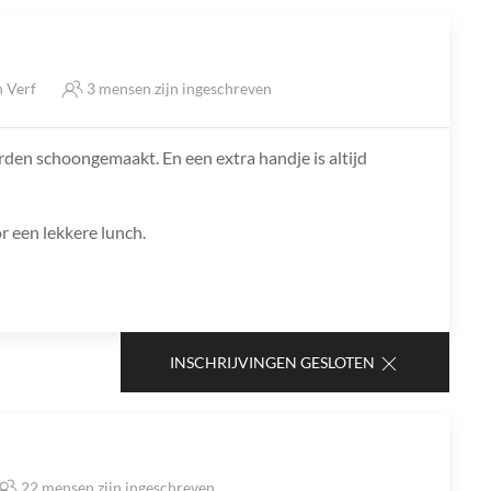
n Verf
3 mensen zijn ingeschreven
den schoongemaakt. En een extra handje is altijd
r een lekkere lunch.
INSCHRIJVINGEN GESLOTEN
22 mensen zijn ingeschreven