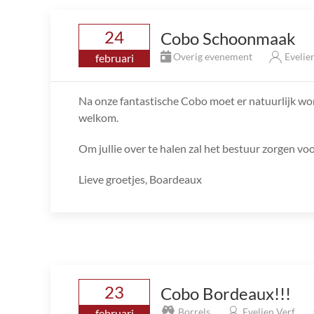
24
Cobo Schoonmaak
Overig evenement
Evelie
februari
Na onze fantastische Cobo moet er natuurlijk wor
welkom.
Om jullie over te halen zal het bestuur zorgen voo
Lieve groetjes, Boardeaux
23
Cobo Bordeaux!!!
Borrels
Evelien Verf
februari