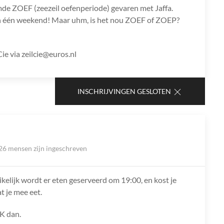
de ZOEF (zeezeil oefenperiode) gevaren met Jaffa.
 in één weekend! Maar uhm, is het nou ZOEF of ZOEP?
e via zeilcie@euros.nl
INSCHRIJVINGEN GESLOTEN
26 mensen zijn ingeschreven
ikelijk wordt er eten geserveerd om 19:00, en kost je
t je mee eet.
K dan.