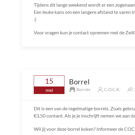
Tijdens dit lange weekend wordt er een zogenaam
Een leuke kans om een langere afstand te varen
;)
Voor vragen kun je contact opnemen met de ZeilCi
15
Borrel
Borrels
C.O.C.K.
mei
Dit is een van de regelmatige borrels. Zoals gebru
€3,50 contant. Als je je inschrijft nemen we aan da
Wil jij voor deze borrel koken? Informeer de COC