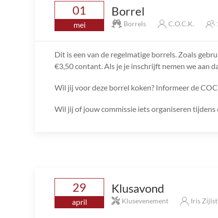
01
Borrel
Borrels
C.O.C.K.
mei
Dit is een van de regelmatige borrels. Zoals gebru
€3,50 contant. Als je je inschrijft nemen we aan da
Wil jij voor deze borrel koken? Informeer de COC
Wil jij of jouw commissie iets organiseren tijde
29
Klusavond
Klusevenement
Iris Zijls
april