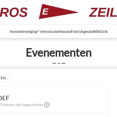
ROS
ZEI
Home
Vereniging
Introductie
Nieuws
Foto's
Agenda
Wiki
Grib
Evenementen
— – —
TEN
OEF
7 mensen zijn ingeschreven