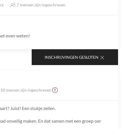
tra
7 mensen zijn ingeschreven
 het even weten!
INSCHRIJVINGEN GESLOTEN
10 mensen zijn ingeschreven
rt? Juist! Een stukje zeilen.
wad onveilig maken. En dat samen met een groep oer