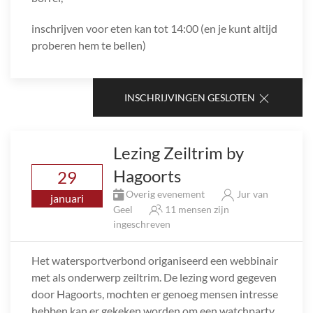
inschrijven voor eten kan tot 14:00 (en je kunt altijd
proberen hem te bellen)
INSCHRIJVINGEN GESLOTEN
Lezing Zeiltrim by
Hagoorts
29
Overig evenement
Jur van
januari
Geel
11 mensen zijn
ingeschreven
Het watersportverbond origaniseerd een webbinair
met als onderwerp zeiltrim. De lezing word gegeven
door Hagoorts, mochten er genoeg mensen intresse
hebben kan er gekeken worden om een watchparty