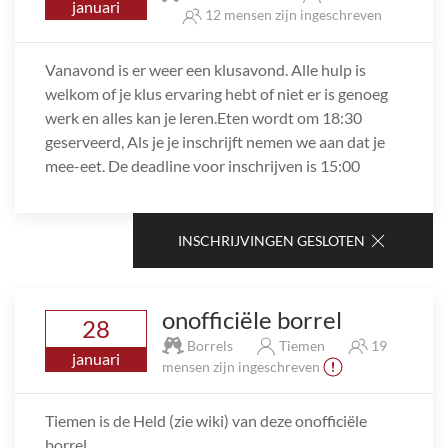
januari
12 mensen zijn ingeschreven
Vanavond is er weer een klusavond. Alle hulp is
welkom of je klus ervaring hebt of niet er is genoeg
werk en alles kan je leren.Eten wordt om 18:30
geserveerd, Als je je inschrijft nemen we aan dat je
mee-eet. De deadline voor inschrijven is 15:00
INSCHRIJVINGEN GESLOTEN
onofficiële borrel
28
Borrels
Tiemen
19
januari
mensen zijn ingeschreven
Tiemen is de Held (zie wiki) van deze onofficiële
borrel,