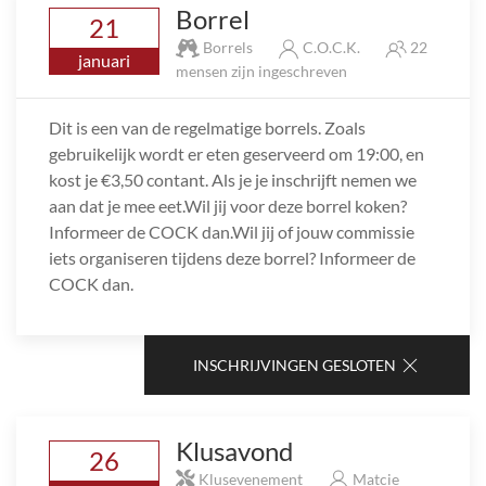
Borrel
21
Borrels
C.O.C.K.
22
januari
mensen zijn ingeschreven
Dit is een van de regelmatige borrels. Zoals
gebruikelijk wordt er eten geserveerd om 19:00, en
kost je €3,50 contant. Als je je inschrijft nemen we
aan dat je mee eet.Wil jij voor deze borrel koken?
Informeer de COCK dan.Wil jij of jouw commissie
iets organiseren tijdens deze borrel? Informeer de
COCK dan.
INSCHRIJVINGEN GESLOTEN
Klusavond
26
Klusevenement
Matcie