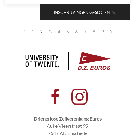
INSCHRIJVINGEN GESLOTEN
1
2
3
4
5
6
7
8
9
Drienerlose Zeilvereniging Euros
Auke Vleerstraat 99
7547 AN Enschede