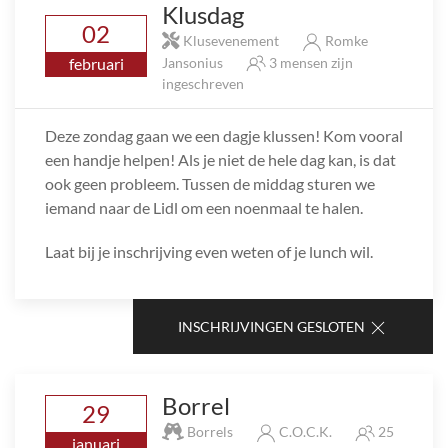
Klusdag
02
Klusevenement
Romke
februari
Jansonius
3 mensen zijn
ingeschreven
Deze zondag gaan we een dagje klussen! Kom vooral
een handje helpen! Als je niet de hele dag kan, is dat
ook geen probleem. Tussen de middag sturen we
iemand naar de Lidl om een noenmaal te halen.
Laat bij je inschrijving even weten of je lunch wil.
INSCHRIJVINGEN GESLOTEN
Borrel
29
Borrels
C.O.C.K.
25
januari