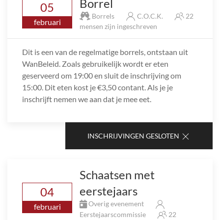
Borrel
05
Borrels
C.O.C.K.
22
februari
mensen zijn ingeschreven
Dit is een van de regelmatige borrels, ontstaan uit
WanBeleid. Zoals gebruikelijk wordt er eten
geserveerd om 19:00 en sluit de inschrijving om
15:00. Dit eten kost je €3,50 contant. Als je je
inschrijft nemen we aan dat je mee eet.
INSCHRIJVINGEN GESLOTEN
Schaatsen met
eerstejaars
04
Overig evenement
februari
Eerstejaarscommissie
22