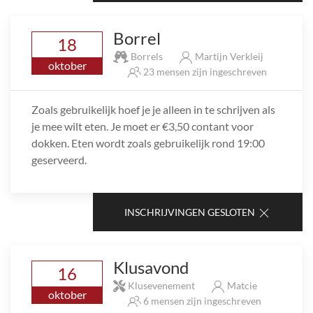
Borrel
18
Borrels
Martijn Verkleij
oktober
23 mensen zijn ingeschreven
Zoals gebruikelijk hoef je je alleen in te schrijven als
je mee wilt eten. Je moet er €3,50 contant voor
dokken. Eten wordt zoals gebruikelijk rond 19:00
geserveerd.
INSCHRIJVINGEN GESLOTEN
Klusavond
16
Klusevenement
Matcie
oktober
6 mensen zijn ingeschreven