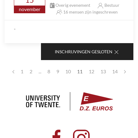
Overig evenement
Bestuur
november
16 mensen zijn ingeschreven
-
INSCHRIJVINGEN GESLOTEN
1
2
...
8
9
10
11
12
13
14