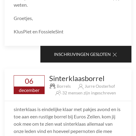
weten.
Groetjes,
KlusPiet en FossieleSint
INSCHRIJVINGEN GESLOTEN
Sinterklaasborrel
06
Borrels
Jurre Oosterhof
december
32 mensen zijn ingeschreven
sinterklaas is eindelijke klaar met pakjes avond en is
toe aan een rustige borrel bij Euros Zeilen. kom jij
ook mee om te zien wat sinterklaas allemaal van
onze leden vind en hoeveel pepernoten die mee