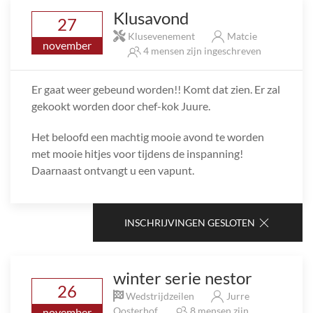
Klusavond
27
Klusevenement
Matcie
november
4 mensen zijn ingeschreven
Er gaat weer gebeund worden!! Komt dat zien. Er zal
gekookt worden door chef-kok Juure.
Het beloofd een machtig mooie avond te worden
met mooie hitjes voor tijdens de inspanning!
Daarnaast ontvangt u een vapunt.
INSCHRIJVINGEN GESLOTEN
winter serie nestor
26
Wedstrijdzeilen
Jurre
Oosterhof
8 mensen zijn
november