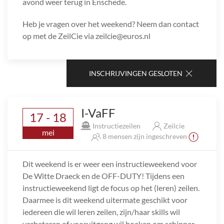
avond weer terug in Enschede.
Heb je vragen over het weekend? Neem dan contact
op met de ZeilCie via zeilcie@euros.nl
INSCHRIJVINGEN GESLOTEN
I-VaFF
17 - 18
Instructiezeilen
Zeilcie
mei
8 mensen zijn ingeschreven
Dit weekend is er weer een instructieweekend voor
De Witte Draeck en de OFF-DUTY! Tijdens een
instructieweekend ligt de focus op het (leren) zeilen.
Daarmee is dit weekend uitermate geschikt voor
iedereen die wil leren zeilen, zijn/haar skills wil
verbeteren of vooruitgang wil boeken om schipper