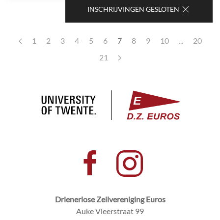
INSCHRIJVINGEN GESLOTEN
1
2
3
4
5
6
7
8
9
10
...
20
21
Drienerlose Zeilvereniging Euros
Auke Vleerstraat 99