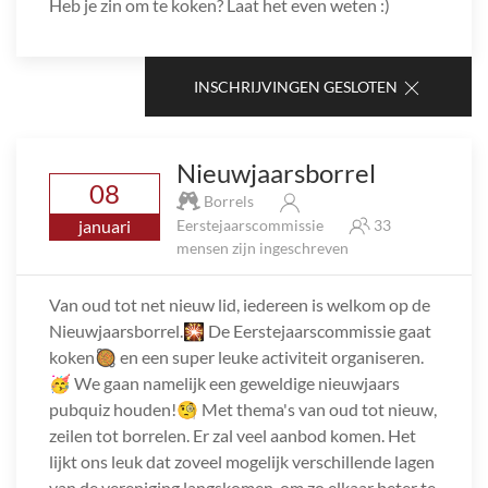
Heb je zin om te koken? Laat het even weten :)
INSCHRIJVINGEN GESLOTEN
Nieuwjaarsborrel
08
Borrels
januari
Eerstejaarscommissie
33
mensen zijn ingeschreven
Van oud tot net nieuw lid, iedereen is welkom op de
Nieuwjaarsborrel.🎇 De Eerstejaarscommissie gaat
koken🥘 en een super leuke activiteit organiseren.
🥳 We gaan namelijk een geweldige nieuwjaars
pubquiz houden!🧐 Met thema's van oud tot nieuw,
zeilen tot borrelen. Er zal veel aanbod komen. Het
lijkt ons leuk dat zoveel mogelijk verschillende lagen
van de vereniging langskomen, om zo elkaar beter te