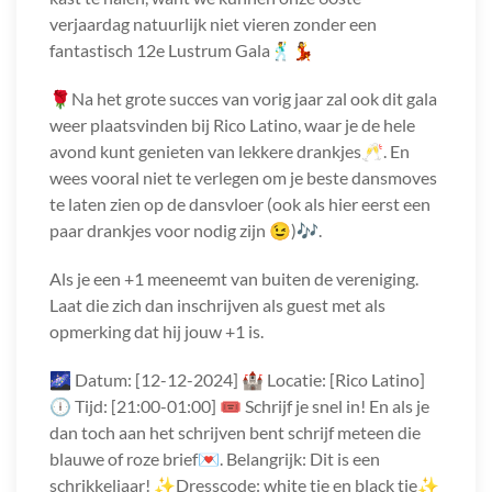
verjaardag natuurlijk niet vieren zonder een
fantastisch 12e Lustrum Gala🕺💃
🌹Na het grote succes van vorig jaar zal ook dit gala
weer plaatsvinden bij Rico Latino, waar je de hele
avond kunt genieten van lekkere drankjes🥂. En
wees vooral niet te verlegen om je beste dansmoves
te laten zien op de dansvloer (ook als hier eerst een
paar drankjes voor nodig zijn 😉)🎶.
Als je een +1 meeneemt van buiten de vereniging.
Laat die zich dan inschrijven als guest met als
opmerking dat hij jouw +1 is.
🌌 Datum: [12-12-2024] 🏰 Locatie: [Rico Latino]
🕕 Tijd: [21:00-01:00] 🎟️ Schrijf je snel in! En als je
dan toch aan het schrijven bent schrijf meteen die
blauwe of roze brief💌. Belangrijk: Dit is een
schrikkeljaar! ✨Dresscode: white tie en black tie✨