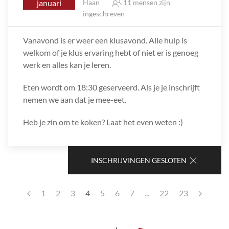
januari
Haan
11 mensen zijn
ingeschreven
Vanavond is er weer een klusavond. Alle hulp is
welkom of je klus ervaring hebt of niet er is genoeg
werk en alles kan je leren.
Eten wordt om 18:30 geserveerd. Als je je inschrijft
nemen we aan dat je mee-eet.
Heb je zin om te koken? Laat het even weten :)
INSCHRIJVINGEN GESLOTEN
1
2
3
4
5
6
7
...
22
23