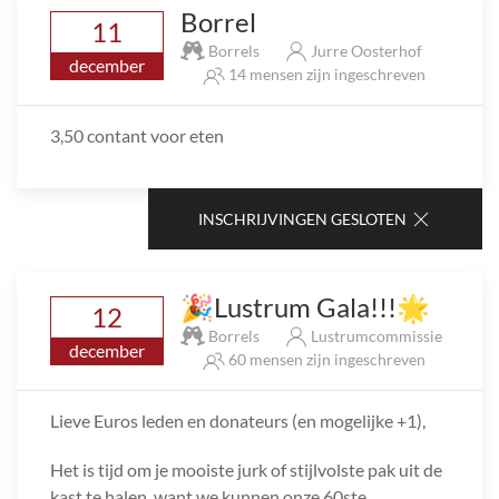
Borrel
11
Borrels
Jurre Oosterhof
december
14 mensen zijn ingeschreven
3,50 contant voor eten
INSCHRIJVINGEN GESLOTEN
🎉Lustrum Gala!!!🌟
12
Borrels
Lustrumcommissie
december
60 mensen zijn ingeschreven
Lieve Euros leden en donateurs (en mogelijke +1),
Het is tijd om je mooiste jurk of stijlvolste pak uit de
kast te halen, want we kunnen onze 60ste