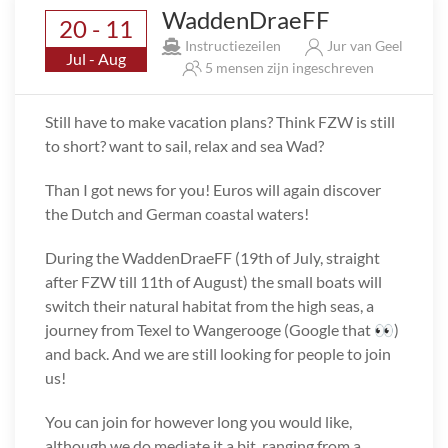
WaddenDraeFF
20 - 11
Instructiezeilen
Jur van Geel
Jul - Aug
5 mensen zijn ingeschreven
Still have to make vacation plans? Think FZW is still
to short? want to sail, relax and sea Wad?
Than I got news for you! Euros will again discover
the Dutch and German coastal waters!
During the WaddenDraeFF (19th of July, straight
after FZW till 11th of August) the small boats will
switch their natural habitat from the high seas, a
journey from Texel to Wangerooge (Google that 👀)
and back. And we are still looking for people to join
us!
You can join for however long you would like,
although we do mediate it a bit, ranging from a