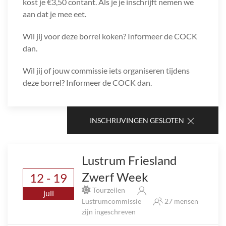
kost je €3,50 contant. Als je je inschrijft nemen we
aan dat je mee eet.
Wil jij voor deze borrel koken? Informeer de COCK
dan.
Wil jij of jouw commissie iets organiseren tijdens
deze borrel? Informeer de COCK dan.
INSCHRIJVINGEN GESLOTEN
Lustrum Friesland
Zwerf Week
12 - 19
Tourzeilen
juli
Lustrumcommissie
27 mensen
zijn ingeschreven