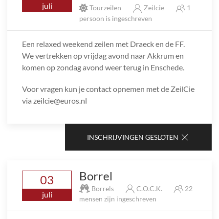
juli
Tourzeilen
Zeilcie
1
persoon is ingeschreven
Een relaxed weekend zeilen met Draeck en de FF.
We vertrekken op vrijdag avond naar Akkrum en
komen op zondag avond weer terug in Enschede.
Voor vragen kun je contact opnemen met de ZeilCie
via zeilcie@euros.nl
INSCHRIJVINGEN GESLOTEN
Borrel
03
Borrels
C.O.C.K.
22
juli
mensen zijn ingeschreven