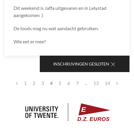
Dit weekend is Jaffa uitgevaren en in Lelystad
aangekomen :)
De loods mag nu wat aandacht gebruiken.
Wie eet er mee?
INSCHRIJVINGEN GESLOTEN
1
2
3
4
5
6
7
...
13
14