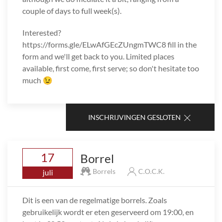
couple of days to full week(s).
Interested?
https://forms.gle/ELwAfGEcZUngmTWC8 fill in the
form and we'll get back to you. Limited places
available, first come, first serve; so don't hesitate too
much 😉
INSCHRIJVINGEN GESLOTEN
17
Borrel
Borrels
C.O.C.K.
juli
Dit is een van de regelmatige borrels. Zoals
gebruikelijk wordt er eten geserveerd om 19:00, en