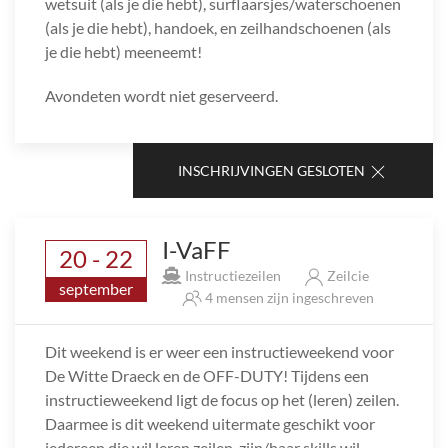
wetsuit (als je die hebt), surflaarsjes/waterschoenen
(als je die hebt), handoek, en zeilhandschoenen (als
je die hebt) meeneemt!
Avondeten wordt niet geserveerd.
INSCHRIJVINGEN GESLOTEN
I-VaFF
20 - 22
Instructiezeilen
Zeilcie
september
4 mensen zijn ingeschreven
Dit weekend is er weer een instructieweekend voor
De Witte Draeck en de OFF-DUTY! Tijdens een
instructieweekend ligt de focus op het (leren) zeilen.
Daarmee is dit weekend uitermate geschikt voor
iedereen die wil leren zeilen, zijn/haar skills wil