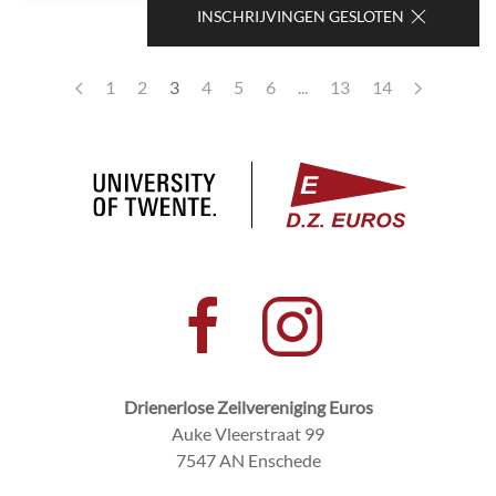
INSCHRIJVINGEN GESLOTEN
1
2
3
4
5
6
...
13
14
Drienerlose Zeilvereniging Euros
Auke Vleerstraat 99
7547 AN Enschede