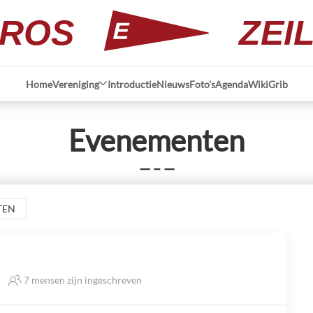
ROS
ZEI
Home
Vereniging
Introductie
Nieuws
Foto's
Agenda
Wiki
Grib
Evenementen
— – —
TEN
7 mensen zijn ingeschreven