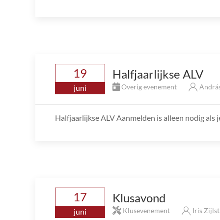
19
Halfjaarlijkse ALV
Overig evenement
András
juni
Halfjaarlijkse ALV Aanmelden is alleen nodig als j
17
Klusavond
Klusevenement
Iris Zijls
juni