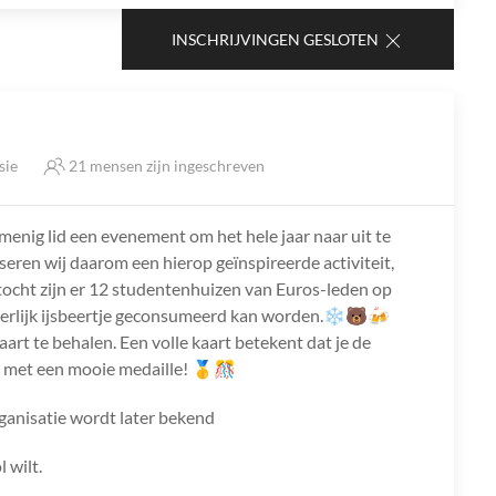
INSCHRIJVINGEN GESLOTEN
sie
21 mensen zijn ingeschreven
menig lid een evenement om het hele jaar naar uit te
eren wij daarom een hierop geïnspireerde activiteit,
tocht zijn er 12 studentenhuizen van Euros-leden op
eerlijk ijsbeertje geconsumeerd kan worden.❄🐻🍻
aart te behalen. Een volle kaart betekent dat je de
d met een mooie medaille! 🥇🎊
rganisatie wordt later bekend
l wilt.