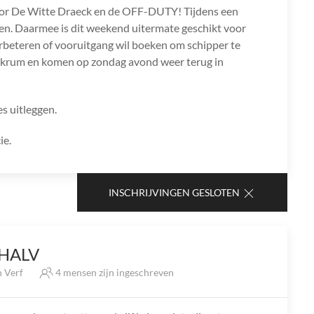
oor De Witte Draeck en de OFF-DUTY! Tijdens een
ilen. Daarmee is dit weekend uitermate geschikt voor
l verbeteren of vooruitgang wil boeken om schipper te
kkrum en komen op zondag avond weer terug in
es uitleggen.
ie.
INSCHRIJVINGEN GESLOTEN
 HALV
n Verf
4 mensen zijn ingeschreven