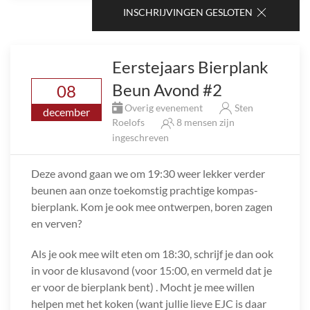
INSCHRIJVINGEN GESLOTEN
Eerstejaars Bierplank
Beun Avond #2
08
Overig evenement
Sten
december
Roelofs
8 mensen zijn
ingeschreven
Deze avond gaan we om 19:30 weer lekker verder
beunen aan onze toekomstig prachtige kompas-
bierplank. Kom je ook mee ontwerpen, boren zagen
en verven?
Als je ook mee wilt eten om 18:30, schrijf je dan ook
in voor de klusavond (voor 15:00, en vermeld dat je
er voor de bierplank bent) . Mocht je mee willen
helpen met het koken (want jullie lieve EJC is daar