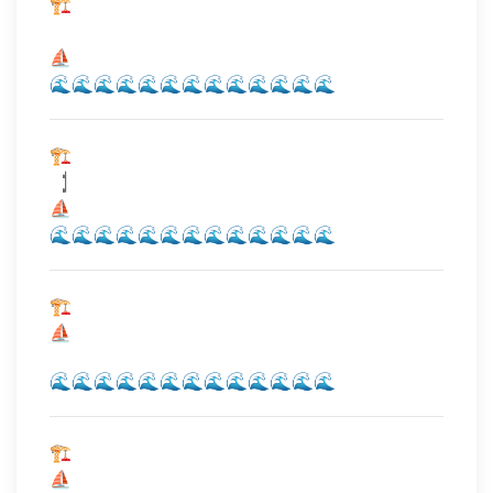
🏗️
⠀⠀⠀
⛵
🌊🌊🌊🌊🌊🌊🌊🌊🌊🌊🌊🌊🌊
🏗️
⠀|̩̩̩̩̩̍̍̍̍
⛵
🌊🌊🌊🌊🌊🌊🌊🌊🌊🌊🌊🌊🌊
🏗️
⛵
🌊🌊🌊🌊🌊🌊🌊🌊🌊🌊🌊🌊🌊
🏗️
⛵