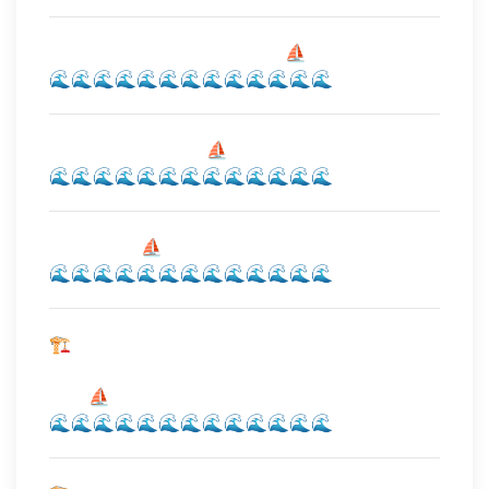
⠀⠀⠀⠀⠀⠀⠀⠀⠀⠀⠀⠀⠀⠀⠀⠀⠀⠀⛵
🌊🌊🌊🌊🌊🌊🌊🌊🌊🌊🌊🌊🌊
⠀⠀⠀⠀⠀⠀⠀⠀⠀⠀⠀⠀⛵
🌊🌊🌊🌊🌊🌊🌊🌊🌊🌊🌊🌊🌊
⠀⠀⠀⠀⠀⠀⠀⛵
🌊🌊🌊🌊🌊🌊🌊🌊🌊🌊🌊🌊🌊
🏗️
⠀⠀⠀
⠀⠀⠀⛵
🌊🌊🌊🌊🌊🌊🌊🌊🌊🌊🌊🌊🌊