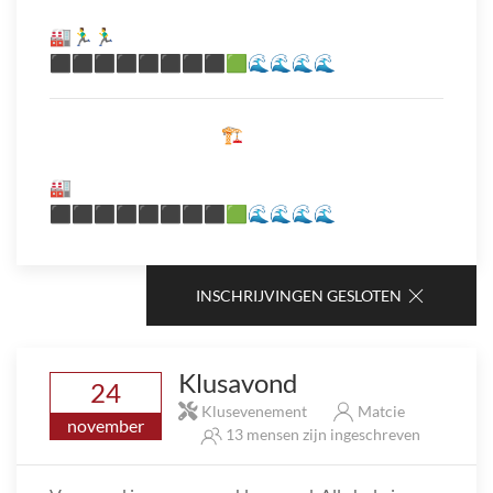
⠀⠀⠀⠀⠀⠀⠀⠀⠀⠀⠀⠀⠀⠀
🏭🏃‍♂️🏃‍♂️
⬛⬛⬛⬛⬛⬛⬛⬛🟩🌊🌊🌊🌊
⠀⠀⠀⠀⠀⠀⠀⠀⠀⠀⠀⠀⠀🏗️
⠀⠀⠀⠀⠀⠀⠀⠀⠀⠀⠀⠀⠀⠀
🏭
⬛⬛⬛⬛⬛⬛⬛⬛🟩🌊🌊🌊🌊
INSCHRIJVINGEN GESLOTEN
Klusavond
24
Klusevenement
Matcie
november
13 mensen zijn ingeschreven