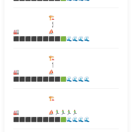
⠀⠀⠀⠀⠀⠀⠀⠀⠀⠀🏗️
⠀⠀⠀⠀⠀⠀⠀⠀⠀⠀⠀|̩̩̩̩̩̍̍̍̍
🏭⠀⠀⠀⠀⠀⠀⠀⠀ ⛵
⬛⬛⬛⬛⬛⬛⬛⬛🟩🌊🌊🌊🌊
⠀⠀⠀⠀⠀⠀⠀⠀⠀⠀🏗️
⠀⠀⠀⠀⠀⠀⠀⠀⠀⠀⠀|̍̍̍̍
🏭⠀⠀⠀⠀⠀⠀⠀⠀ ⛵
⬛⬛⬛⬛⬛⬛⬛⬛🟩🌊🌊🌊🌊
⠀⠀⠀⠀⠀⠀⠀⠀⠀⠀🏗️
⠀⠀⠀⠀⠀⠀⠀⠀⠀⠀⠀⠀⠀⠀
🏭⠀⠀⠀⠀⠀⠀⠀⠀ ⛵🏃‍♂️🏃‍♂️🏃‍♂️🏃‍♂️
⬛⬛⬛⬛⬛⬛⬛⬛🟩🌊🌊🌊🌊