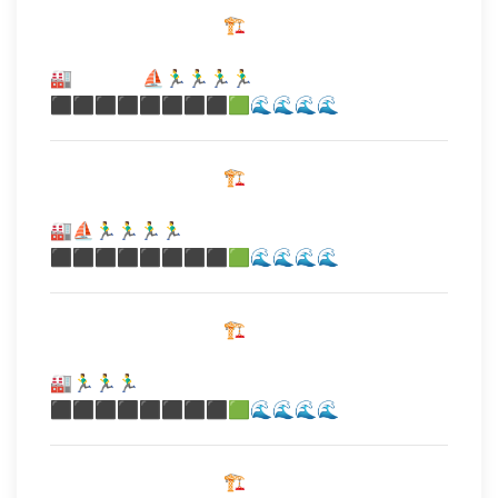
⠀⠀⠀⠀⠀⠀⠀⠀⠀⠀⠀⠀⠀🏗️
⠀⠀⠀⠀⠀⠀⠀⠀⠀⠀⠀⠀⠀⠀
🏭⠀⠀⠀⠀⠀ ⛵🏃‍♂️🏃‍♂️🏃‍♂️🏃‍♂️
⬛⬛⬛⬛⬛⬛⬛⬛🟩🌊🌊🌊🌊
⠀⠀⠀⠀⠀⠀⠀⠀⠀⠀⠀⠀⠀🏗️
⠀⠀⠀⠀⠀⠀⠀⠀⠀⠀⠀⠀⠀⠀
🏭⛵🏃‍♂️🏃‍♂️🏃‍♂️🏃‍♂️
⬛⬛⬛⬛⬛⬛⬛⬛🟩🌊🌊🌊🌊
⠀⠀⠀⠀⠀⠀⠀⠀⠀⠀⠀⠀⠀🏗️
⠀⠀⠀⠀⠀⠀⠀⠀⠀⠀⠀⠀⠀⠀
🏭🏃‍♂️🏃‍♂️🏃‍♂️
⬛⬛⬛⬛⬛⬛⬛⬛🟩🌊🌊🌊🌊
⠀⠀⠀⠀⠀⠀⠀⠀⠀⠀⠀⠀⠀🏗️