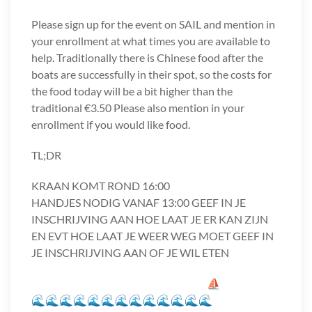
Please sign up for the event on SAIL and mention in
your enrollment at what times you are available to
help. Traditionally there is Chinese food after the
boats are successfully in their spot, so the costs for
the food today will be a bit higher than the
traditional €3.50 Please also mention in your
enrollment if you would like food.
TL;DR
KRAAN KOMT ROND 16:00
HANDJES NODIG VANAF 13:00 GEEF IN JE
INSCHRIJVING AAN HOE LAAT JE ER KAN ZIJN
EN EVT HOE LAAT JE WEER WEG MOET GEEF IN
JE INSCHRIJVING AAN OF JE WIL ETEN
⠀⠀⠀⠀⠀⠀⠀⠀⠀⠀⠀⠀⠀⠀⠀⠀⠀⠀⠀⠀⠀⛵
🌊🌊🌊🌊🌊🌊🌊🌊🌊🌊🌊🌊🌊