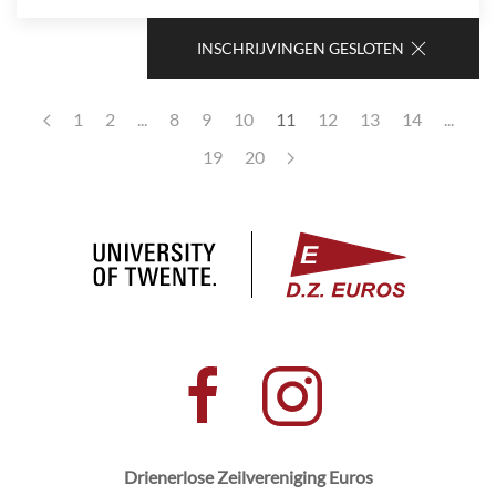
INSCHRIJVINGEN GESLOTEN
1
2
...
8
9
10
11
12
13
14
...
19
20
Drienerlose Zeilvereniging Euros