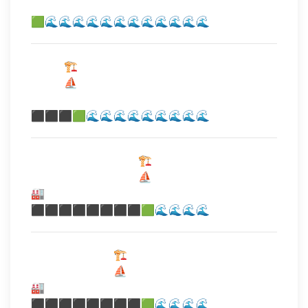
🟩🌊🌊🌊🌊🌊🌊🌊🌊🌊🌊🌊🌊
⠀⠀⠀⠀🏗️
⠀⠀⠀⠀⛵
⠀⠀⠀
⬛⬛⬛🟩🌊🌊🌊🌊🌊🌊🌊🌊🌊
⠀⠀⠀⠀⠀⠀⠀⠀⠀⠀⠀⠀⠀🏗️
⠀⠀⠀⠀⠀⠀⠀⠀⠀⠀⠀⠀⠀⛵
🏭⠀
⬛⬛⬛⬛⬛⬛⬛⬛🟩🌊🌊🌊🌊
⠀⠀⠀⠀⠀⠀⠀⠀⠀⠀🏗️
⠀⠀⠀⠀⠀⠀⠀⠀⠀⠀⛵
🏭⠀
⬛⬛⬛⬛⬛⬛⬛⬛🟩🌊🌊🌊🌊