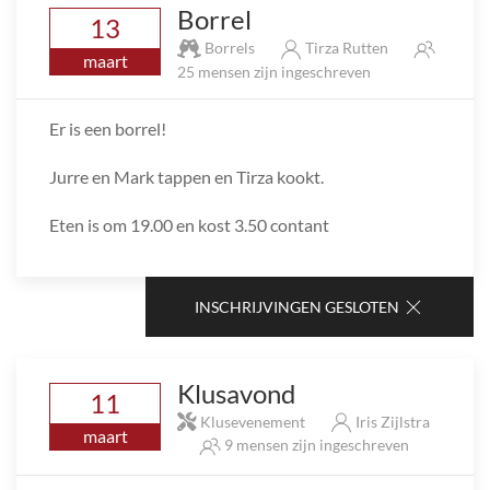
Borrel
13
Borrels
Tirza Rutten
maart
25 mensen zijn ingeschreven
Er is een borrel!
Jurre en Mark tappen en Tirza kookt.
Eten is om 19.00 en kost 3.50 contant
INSCHRIJVINGEN GESLOTEN
Klusavond
11
Klusevenement
Iris Zijlstra
maart
9 mensen zijn ingeschreven