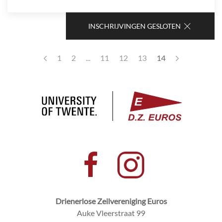
INSCHRIJVINGEN GESLOTEN
1
2
...
11
12
13
14
Drienerlose Zeilvereniging Euros
Auke Vleerstraat 99