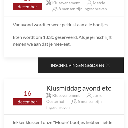
Klusevenement
Matcie
december
8 mensen zijn ingeschreven
Vanavond wordt er weer geklust aan alle bootjes.
Eten wordt om 18:30 geserveerd. Als je je inschrijft
nemen we aan dat je mee-eet.
INSCHRIJVINGEN GESLOTEN
Klusmiddag avond etc
16
Klusevenement
Jurre
december
Oosterhof
5 mensen zijn
ingeschreven
lekker klussen! onze "Mooie" bootjes hebben liefde