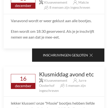
Klusevenement
Matcie
december
8 mensen zijn ingeschreven
Vanavond wordt er weer geklust aan alle bootjes.
Eten wordt om 18:30 geserveerd. Als je je inschrijft
nemen we aan dat je mee-eet.
INSCHRIJVINGEN GESLOTEN
Klusmiddag avond etc
16
Klusevenement
Jurre
december
Oosterhof
5 mensen zijn
ingeschreven
lekker klussen! onze "Mooie" bootjes hebben liefde