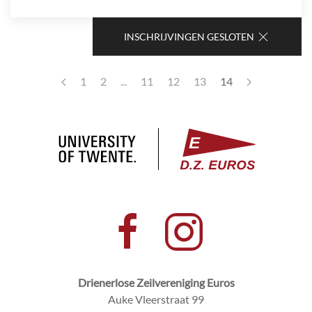
INSCHRIJVINGEN GESLOTEN
1
2
...
11
12
13
14
Drienerlose Zeilvereniging Euros
Auke Vleerstraat 99