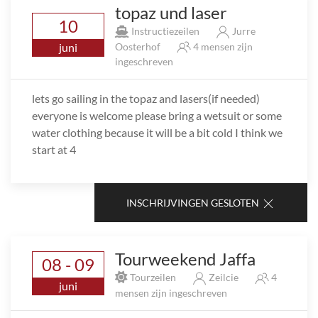
topaz und laser
10
Instructiezeilen
Jurre
juni
Oosterhof
4 mensen zijn
ingeschreven
lets go sailing in the topaz and lasers(if needed)
everyone is welcome please bring a wetsuit or some
water clothing because it will be a bit cold I think we
start at 4
INSCHRIJVINGEN GESLOTEN
Tourweekend Jaffa
08 - 09
Tourzeilen
Zeilcie
4
juni
mensen zijn ingeschreven