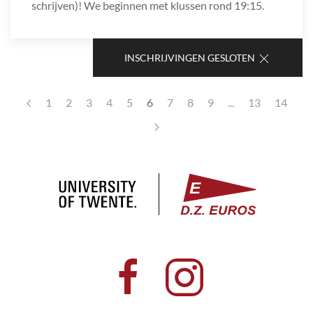
schrijven)! We beginnen met klussen rond 19:15.
INSCHRIJVINGEN GESLOTEN
1
2
3
4
5
6
7
8
9
...
13
14