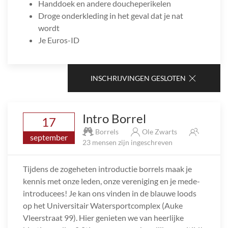
Handdoek en andere doucheperikelen
Droge onderkleding in het geval dat je nat
wordt
Je Euros-ID
INSCHRIJVINGEN GESLOTEN
Intro Borrel
17
Borrels
Ole Zwarts
september
23 mensen zijn ingeschreven
Tijdens de zogeheten introductie borrels maak je
kennis met onze leden, onze vereniging en je mede-
introducees! Je kan ons vinden in de blauwe loods
op het Universitair Watersportcomplex (Auke
Vleerstraat 99). Hier genieten we van heerlijke