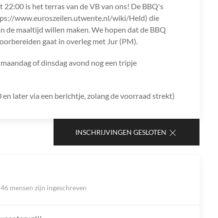
ot 22:00 is het terras van de VB van ons! De BBQ's
ps://www.euroszeilen.utwente.nl/wiki/Held) die
van de maaltijd willen maken. We hopen dat de BBQ
oorbereiden gaat in overleg met Jur (PM).
l maandag of dinsdag avond nog een tripje

en later via een berichtje, zolang de voorraad strekt)
INSCHRIJVINGEN GESLOTEN
46 mensen zijn ingeschreven