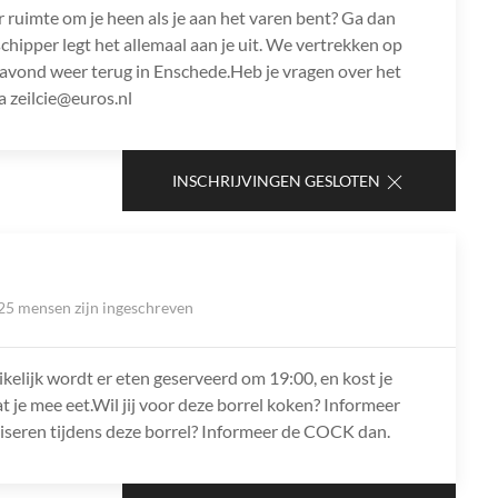
r ruimte om je heen als je aan het varen bent? Ga dan
chipper legt het allemaal aan je uit. We vertrekken op
avond weer terug in Enschede.Heb je vragen over het
 zeilcie@euros.nl
INSCHRIJVINGEN GESLOTEN
25 mensen zijn ingeschreven
ikelijk wordt er eten geserveerd om 19:00, en kost je
at je mee eet.Wil jij voor deze borrel koken? Informeer
niseren tijdens deze borrel? Informeer de COCK dan.