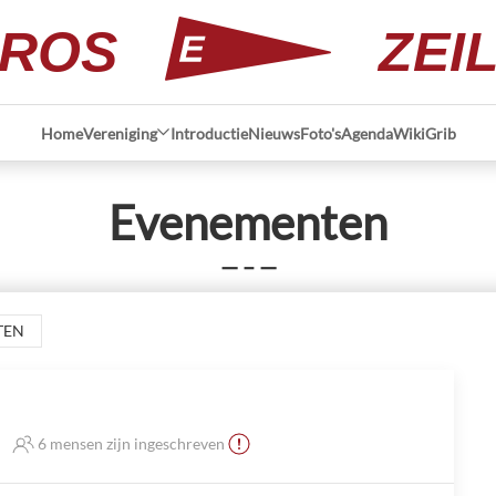
ROS
ZEI
Home
Vereniging
Introductie
Nieuws
Foto's
Agenda
Wiki
Grib
Evenementen
— – —
TEN
6 mensen zijn ingeschreven