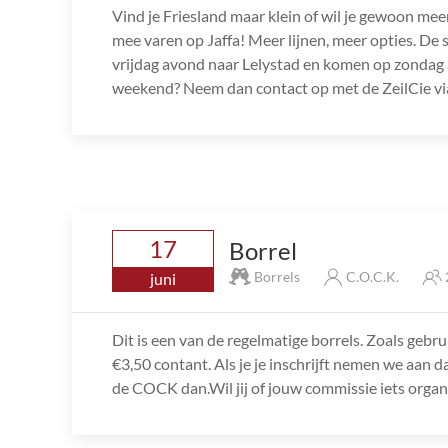
Vind je Friesland maar klein of wil je gewoon mee
mee varen op Jaffa! Meer lijnen, meer opties. De s
vrijdag avond naar Lelystad en komen op zondag 
weekend? Neem dan contact op met de ZeilCie via
17
Borrel
Borrels
C.O.C.K.
juni
Dit is een van de regelmatige borrels. Zoals gebru
€3,50 contant. Als je je inschrijft nemen we aan d
de COCK dan.Wil jij of jouw commissie iets orga