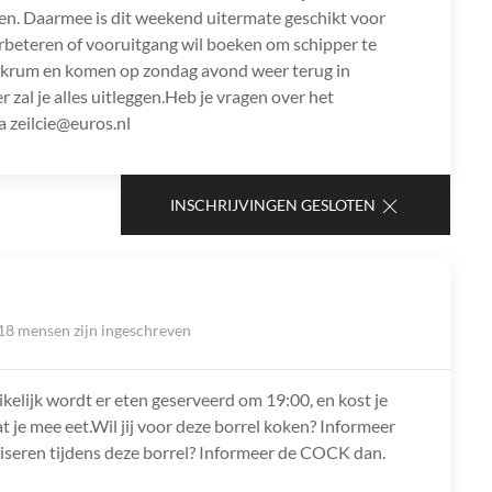
ilen. Daarmee is dit weekend uitermate geschikt voor
l verbeteren of vooruitgang wil boeken om schipper te
kkrum en komen op zondag avond weer terug in
r zal je alles uitleggen.Heb je vragen over het
 zeilcie@euros.nl
INSCHRIJVINGEN GESLOTEN
18 mensen zijn ingeschreven
ikelijk wordt er eten geserveerd om 19:00, en kost je
at je mee eet.Wil jij voor deze borrel koken? Informeer
niseren tijdens deze borrel? Informeer de COCK dan.