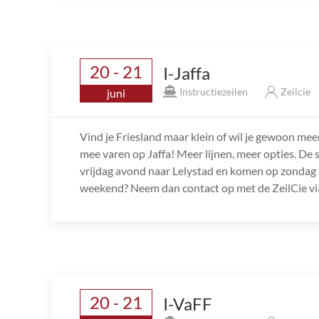
20 - 21
I-Jaffa
Instructiezeilen
Zeilcie
juni
Vind je Friesland maar klein of wil je gewoon mee
mee varen op Jaffa! Meer lijnen, meer opties. De s
vrijdag avond naar Lelystad en komen op zondag 
weekend? Neem dan contact op met de ZeilCie via
20 - 21
I-VaFF