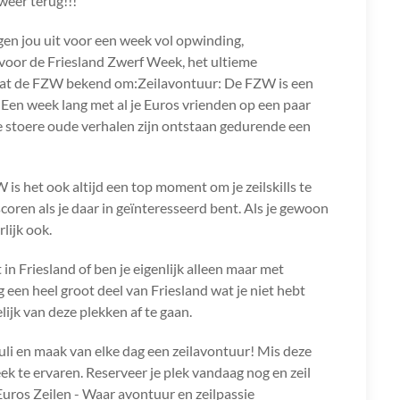
weer terug!!!
gen jou uit voor een week vol opwinding,
 voor de Friesland Zwerf Week, het ultieme
taat de FZW bekend om:Zeilavontuur: De FZW is een
 Een week lang met al je Euros vrienden op een paar
e stoere oude verhalen zijn ontstaan gedurende een
 is het ook altijd een top moment om je zeilskills te
oren als je daar in geïnteresseerd bent. Als je gewoon
lijk ook.
t in Friesland of ben je eigenlijk alleen maar met
en heel groot deel van Friesland wat je niet hebt
ijk van deze plekken af te gaan.
li en maak van elke dag een zeilavontuur! Mis deze
k te ervaren. Reserveer je plek vandaag nog en zeil
uros Zeilen - Waar avontuur en zeilpassie