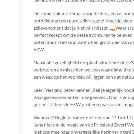
De oude en vertrouwde Friesland Zwerf Week is 
De zomervakantie staat voor de deur, en wij nodi
ontdekkingen en pure zeilvreugde! Maak je klaar
zeilevenement dat je niet wilt missen.🚤Waar s
perfect recept om de beste avonturen te beleven.
boten door Friesland varen. Een groot deel van d
FZW.
Naast alle gezelligheid die plaatsvindt met de FZW
verbeteren en misschien wel een waardigheid te sc
een week op het voordek wil liggen kan dat natuur
Leer Friesland beter kennen. Zeil je eigenlijk nooi
2daagse evenementen mee geweest. Dan is er nog e
gezien. Tijdens de FZW proberen we zo veel mogel
Wanneer? Begin je zomer met ons van 11 t/m 17 ju
kans niet om de magie van de Friesland Zwerf Wee
met ons mee naar onvergetelijke herinneringen! E