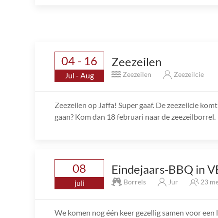
04 - 16
Zeezeilen
Zeezeilen
Zeezeilcie
Jul - Aug
Zeezeilen op Jaffa! Super gaaf. De zeezeilcie ko
gaan? Kom dan 18 februari naar de zeezeilborrel.
08
Eindejaars-BBQ in V
Borrels
Jur
23 me
juli
We komen nog één keer gezellig samen voor een l