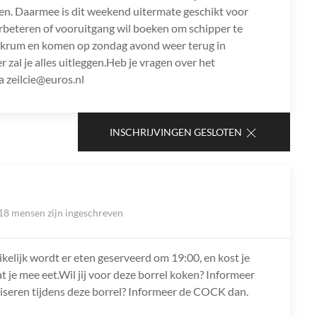
ilen. Daarmee is dit weekend uitermate geschikt voor
l verbeteren of vooruitgang wil boeken om schipper te
kkrum en komen op zondag avond weer terug in
r zal je alles uitleggen.Heb je vragen over het
 zeilcie@euros.nl
INSCHRIJVINGEN GESLOTEN
18 mensen zijn ingeschreven
ikelijk wordt er eten geserveerd om 19:00, en kost je
at je mee eet.Wil jij voor deze borrel koken? Informeer
niseren tijdens deze borrel? Informeer de COCK dan.