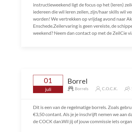
instructieweekend ligt de focus op het (leren) ze
iedereen die wil leren zeilen, zijn/haar skills wi
worden! We vertrekken op vrijdag avond naar A
Enschede.Zeilervaring is geen vereiste, de schippe
weekend? Neem dan contact op met de ZeilCie via
01
Borrel
Borrels
C.O.C.K.
juli
Dit is een van de regelmatige borrels. Zoals gebru
€3,50 contant. Als je je inschrijft nemen we aan d
de COCK dan.Wil jij of jouw commissie iets orga