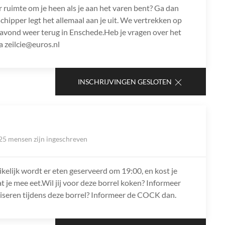
r ruimte om je heen als je aan het varen bent? Ga dan
chipper legt het allemaal aan je uit. We vertrekken op
avond weer terug in Enschede.Heb je vragen over het
 zeilcie@euros.nl
INSCHRIJVINGEN GESLOTEN
25 mensen zijn ingeschreven
ikelijk wordt er eten geserveerd om 19:00, en kost je
at je mee eet.Wil jij voor deze borrel koken? Informeer
niseren tijdens deze borrel? Informeer de COCK dan.