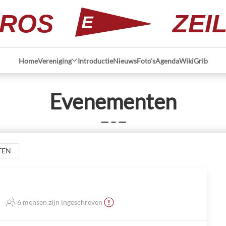
ROS
ZEI
Home
Vereniging
Introductie
Nieuws
Foto's
Agenda
Wiki
Grib
Evenementen
— – —
TEN
6 mensen zijn ingeschreven