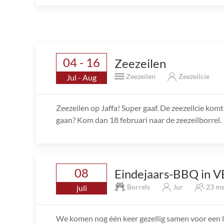
04 - 16
Zeezeilen
Zeezeilen
Zeezeilcie
Jul - Aug
Zeezeilen op Jaffa! Super gaaf. De zeezeilcie ko
gaan? Kom dan 18 februari naar de zeezeilborrel.
08
Eindejaars-BBQ in V
Borrels
Jur
23 me
juli
We komen nog één keer gezellig samen voor een l