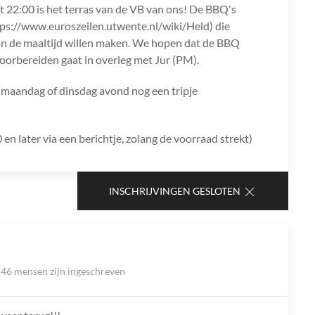
ot 22:00 is het terras van de VB van ons! De BBQ's
ps://www.euroszeilen.utwente.nl/wiki/Held) die
van de maaltijd willen maken. We hopen dat de BBQ
oorbereiden gaat in overleg met Jur (PM).
l maandag of dinsdag avond nog een tripje

en later via een berichtje, zolang de voorraad strekt)
INSCHRIJVINGEN GESLOTEN
46 mensen zijn ingeschreven