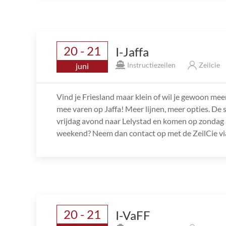
20 - 21
I-Jaffa
Instructiezeilen
Zeilcie
juni
Vind je Friesland maar klein of wil je gewoon mee
mee varen op Jaffa! Meer lijnen, meer opties. De s
vrijdag avond naar Lelystad en komen op zondag 
weekend? Neem dan contact op met de ZeilCie via
20 - 21
I-VaFF