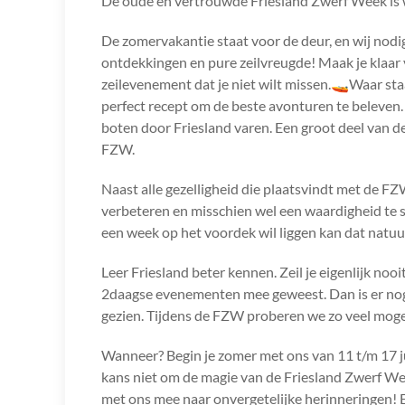
De oude en vertrouwde Friesland Zwerf Week is 
De zomervakantie staat voor de deur, en wij nodi
ontdekkingen en pure zeilvreugde! Maak je klaar
zeilevenement dat je niet wilt missen.🚤Waar s
perfect recept om de beste avonturen te beleven.
boten door Friesland varen. Een groot deel van d
FZW.
Naast alle gezelligheid die plaatsvindt met de FZW
verbeteren en misschien wel een waardigheid te sc
een week op het voordek wil liggen kan dat natuur
Leer Friesland beter kennen. Zeil je eigenlijk nooi
2daagse evenementen mee geweest. Dan is er nog e
gezien. Tijdens de FZW proberen we zo veel mogel
Wanneer? Begin je zomer met ons van 11 t/m 17 ju
kans niet om de magie van de Friesland Zwerf Wee
met ons mee naar onvergetelijke herinneringen! E