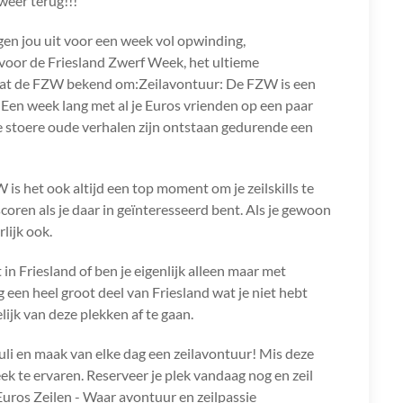
weer terug!!!
gen jou uit voor een week vol opwinding,
 voor de Friesland Zwerf Week, het ultieme
taat de FZW bekend om:Zeilavontuur: De FZW is een
 Een week lang met al je Euros vrienden op een paar
e stoere oude verhalen zijn ontstaan gedurende een
 is het ook altijd een top moment om je zeilskills te
oren als je daar in geïnteresseerd bent. Als je gewoon
lijk ook.
t in Friesland of ben je eigenlijk alleen maar met
en heel groot deel van Friesland wat je niet hebt
ijk van deze plekken af te gaan.
li en maak van elke dag een zeilavontuur! Mis deze
k te ervaren. Reserveer je plek vandaag nog en zeil
uros Zeilen - Waar avontuur en zeilpassie