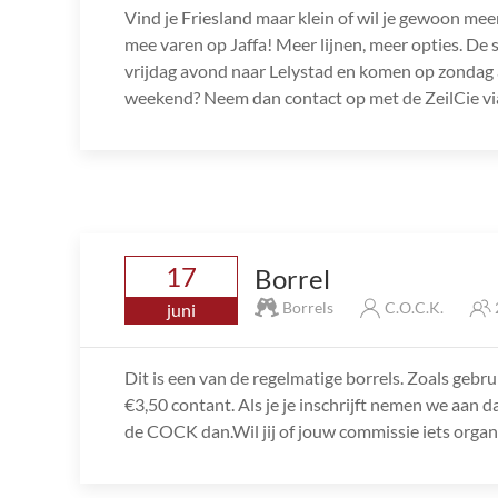
Vind je Friesland maar klein of wil je gewoon mee
mee varen op Jaffa! Meer lijnen, meer opties. De s
vrijdag avond naar Lelystad en komen op zondag 
weekend? Neem dan contact op met de ZeilCie via
17
Borrel
Borrels
C.O.C.K.
juni
Dit is een van de regelmatige borrels. Zoals gebru
€3,50 contant. Als je je inschrijft nemen we aan d
de COCK dan.Wil jij of jouw commissie iets orga