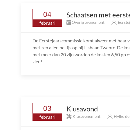
04
Schaatsen met eerst
Overig evenement
Eerste
februari
De Eerstejaarscommissie komt alweer met haar vol
met zen allen het ijs op bij IJsbaan Twente. De k
met meer dan 20 zijn worden de kosten 6,50 pp exc
zien!
03
Klusavond
Klusevenement
Hylke d
februari