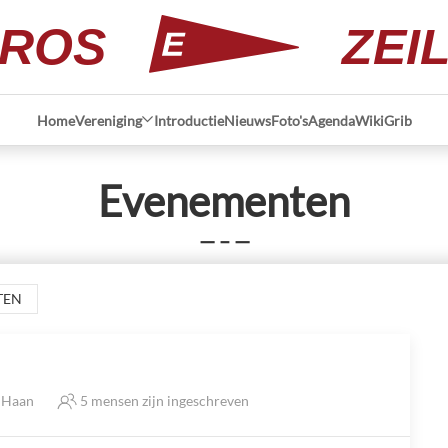
ROS
ZEI
Home
Vereniging
Introductie
Nieuws
Foto's
Agenda
Wiki
Grib
Evenementen
— – —
TEN
e Haan
5 mensen zijn ingeschreven