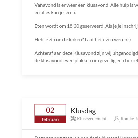
Vanavond is er weer een klusavond. Alle hulp is we
en alles kan je leren.
Eten wordt om 18:30 geserveerd. Als je je inschri
Heb je zin om te koken? Laat het even weten :)
Achteraf aan deze Klusavond zijn wij uitgenodigd b
de klusavond even plakken om gezellig een borrel
02
Klusdag
Klusevenement
Romke J
februari
Deze zondag gaan we een dagje klussen! Kom voora