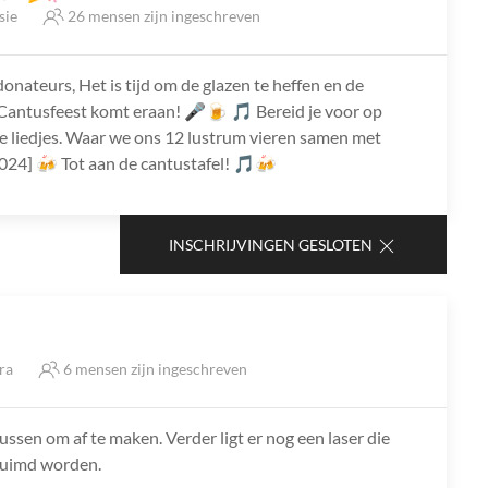
sie
26 mensen zijn ingeschreven
ateurs, Het is tijd om de glazen te heffen en de
 Cantusfeest komt eraan! 🎤🍺 🎵 Bereid je voor op
e liedjes. Waar we ons 12 lustrum vieren samen met
024] 🍻 Tot aan de cantustafel! 🎵🍻
INSCHRIJVINGEN GESLOTEN
tra
6 mensen zijn ingeschreven
lussen om af te maken. Verder ligt er nog een laser die
ruimd worden.