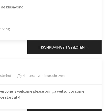
or de klusavond.
ijving.
INSCHRIJVINGEN GESLOTEN
sterhof
4 mensen zijn ingeschreven
 everyone is welcome please bring a wetsuit or some
we start at 4