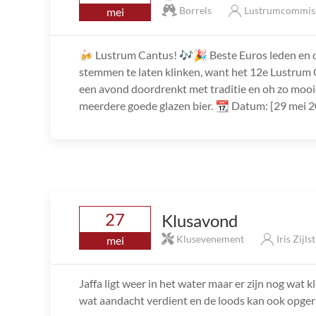
Borrels
Lustrumcommis
mei
🍻 Lustrum Cantus! 🎶🎉 Beste Euros leden en don
stemmen te laten klinken, want het 12e Lustrum
een avond doordrenkt met traditie en oh zo mooi
meerdere goede glazen bier. 📆 Datum: [29 mei 2
27
Klusavond
Klusevenement
Iris Zijls
mei
Jaffa ligt weer in het water maar er zijn nog wat k
wat aandacht verdient en de loods kan ook opge