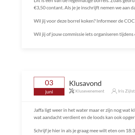
Dit is een van de regelmatige borrels. Zoals gebru
€3,50 contant. Als je je inschrijft nemen we aan da
Wil jij voor deze borrel koken? Informeer de COC
Wil jij of jouw commissie iets organiseren tijde
03
Klusavond
Klusevenement
Iris Zijls
juni
Jaffa ligt weer in het water maar er zijn nog wat k
wat aandacht verdient en de loods kan ook opge
Schrijf je hier in als je graag mee wilt eten om 18:3