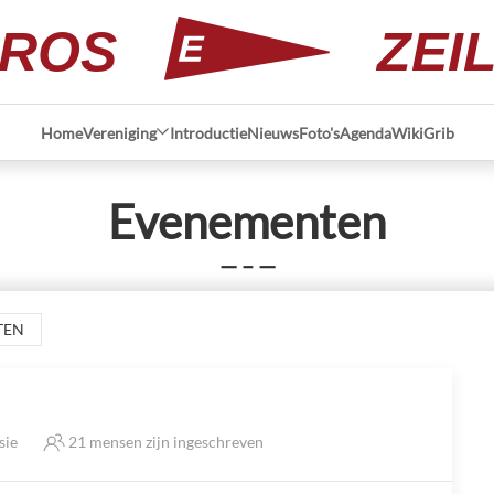
ROS
ZEI
Home
Vereniging
Introductie
Nieuws
Foto's
Agenda
Wiki
Grib
Evenementen
— – —
TEN
sie
21 mensen zijn ingeschreven