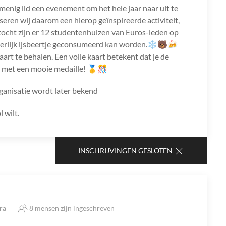
menig lid een evenement om het hele jaar naar uit te
eren wij daarom een hierop geïnspireerde activiteit,
tocht zijn er 12 studentenhuizen van Euros-leden op
eerlijk ijsbeertje geconsumeerd kan worden.❄🐻🍻
aart te behalen. Een volle kaart betekent dat je de
d met een mooie medaille! 🥇🎊
rganisatie wordt later bekend
l wilt.
INSCHRIJVINGEN GESLOTEN
tra
8 mensen zijn ingeschreven