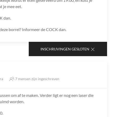
ikelijk wordt er eten geserveerd om 19:00, en kost je
t je mee eet.
K dan.
ns deze borrel? Informeer de COCK dan.
INSCHRIJVINGEN GESLOTEN
tra
7 mensen zijn ingeschreven
lussen om af te maken. Verder ligt er nog een laser die
ruimd worden.
0.