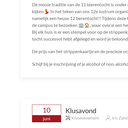
De mooie traditie van de 11 bierentocht is onder 
kijken💃 In het teken van ons 12e lustrum organis
namelijk een heuse 12 berentocht!! Tijdens deze 
de campus te bezoeken 🏢🏠, waar overal een h
Bij elk huis is er een stempel voor op de strippenk
tocht succesvol hebt afgelegd en word je beloon
De prijs van het strippenkaartje en de precieze o
Schijf bij je inschrijving of je alcohol of non-alcoho
10
Klusavond
Klusevenement
Iris Zijls
juni