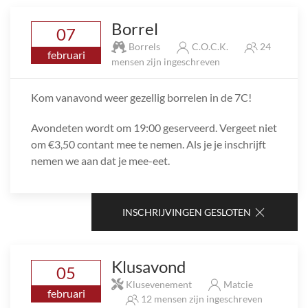
Borrel
07
Borrels
C.O.C.K.
24
februari
mensen zijn ingeschreven
Kom vanavond weer gezellig borrelen in de 7C!
Avondeten wordt om 19:00 geserveerd. Vergeet niet
om €3,50 contant mee te nemen. Als je je inschrijft
nemen we aan dat je mee-eet.
INSCHRIJVINGEN GESLOTEN
Klusavond
05
Klusevenement
Matcie
februari
12 mensen zijn ingeschreven