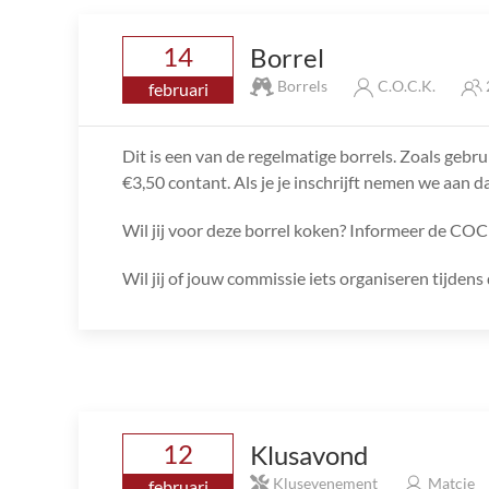
14
Borrel
Borrels
C.O.C.K.
februari
Dit is een van de regelmatige borrels. Zoals gebru
€3,50 contant. Als je je inschrijft nemen we aan da
Wil jij voor deze borrel koken? Informeer de COC
Wil jij of jouw commissie iets organiseren tijde
12
Klusavond
Klusevenement
Matcie
februari