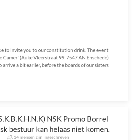
e to invite you to our constitution drink. The event
nde Camer' (Auke Vleerstraat 99, 7547 AN Enschede)
rrive a bit earlier, before the boards of our sisters
.S.K.B.K.H.N.K) NSK Promo Borrel
nsk bestuur kan helaas niet komen.
s
14 mensen zijn ingeschreven