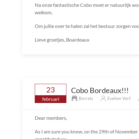
Na onze fantastische Cobo moet er natuurlijk wor
welkom.
Om jullie over te halen zal het bestuur zorgen voo
Lieve groetjes, Boardeaux
23
Cobo Bordeaux!!!
Borrels
Evelien Verf
februari
Dear members,
As I am sure you know, on the 29th of November
constituted as: