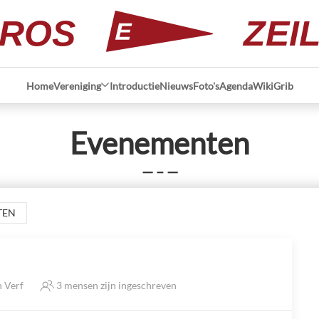
ROS
ZEI
Home
Vereniging
Introductie
Nieuws
Foto's
Agenda
Wiki
Grib
Evenementen
— – —
TEN
n Verf
3 mensen zijn ingeschreven