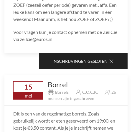
ZOEF (zeezeil oefenperiode) gevaren met Jaffa. Een
leuke kans om een langere afstand te varen in één
weekend! Maar uhm, is het nou ZOEF of ZOEP? ;)
Voor vragen kun je contact opnemen met de ZeilCie
via zeilcie@euros.nl
INSCHRIJVINGEN GESLOTEN
Borrel
15
Borrels
C.O.C.K.
26
mei
mensen zijn ingeschreven
Dit is een van de regelmatige borrels. Zoals
gebruikelijk wordt er eten geserveerd om 19:00, en
kost je €3,50 contant. Als je je inschrijft nemen we