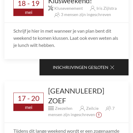
Klusweekend!
18 - 19
Klusevenement
Iris Zijlstra
mei
3 mensen zijn ingeschreven
Schrijf je hier in met wanneer je van plan bent dit
weekend te komen klussen. Laat ook even weten als
je lunch wilt hebben.
INSCHRIJVINGEN GESLOTEN
[GEANNULEERD]
17 - 20
ZOEF
mei
Zeezeilen
Zeilcie
7
mensen zijn ingeschreven
Tijdens dit lange weekend wordt er een zogenaamde