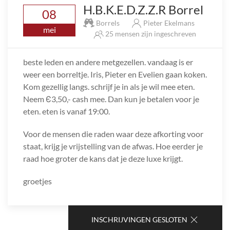
H.B.K.E.D.Z.Z.R Borrel
08
Borrels
Pieter Ekelmans
mei
25 mensen zijn ingeschreven
beste leden en andere metgezellen. vandaag is er
weer een borreltje. Iris, Pieter en Evelien gaan koken.
Kom gezellig langs. schrijf je in als je wil mee eten.
Neem Є3,50,- cash mee. Dan kun je betalen voor je
eten. eten is vanaf 19:00.
Voor de mensen die raden waar deze afkorting voor
staat, krijg je vrijstelling van de afwas. Hoe eerder je
raad hoe groter de kans dat je deze luxe krijgt.
groetjes
INSCHRIJVINGEN GESLOTEN