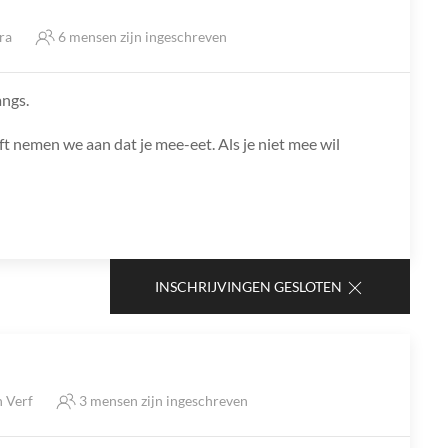
tra
6 mensen zijn ingeschreven
angs.
ft nemen we aan dat je mee-eet. Als je niet mee wil
INSCHRIJVINGEN GESLOTEN
n Verf
3 mensen zijn ingeschreven