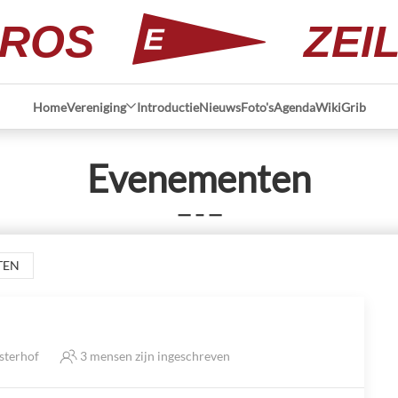
ROS
ZEI
Home
Vereniging
Introductie
Nieuws
Foto's
Agenda
Wiki
Grib
Evenementen
— – —
TEN
sterhof
3 mensen zijn ingeschreven