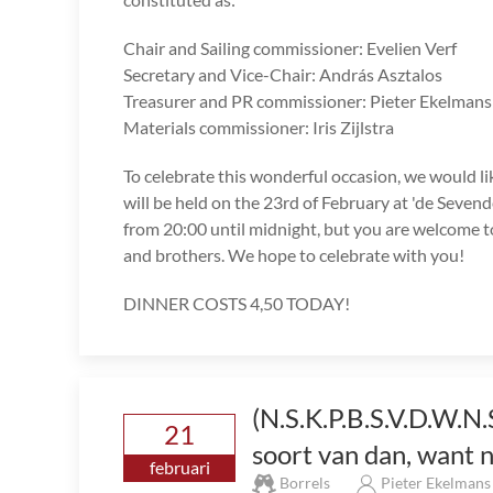
Chair and Sailing commissioner: Evelien Verf
Secretary and Vice-Chair: András Asztalos
Treasurer and PR commissioner: Pieter Ekelmans
Materials commissioner: Iris Zijlstra
To celebrate this wonderful occasion, we would lik
will be held on the 23rd of February at 'de Seve
from 20:00 until midnight, but you are welcome to a
and brothers. We hope to celebrate with you!
DINNER COSTS 4,50 TODAY!
(N.S.K.P.B.S.V.D.W.N
21
soort van dan, want 
februari
Borrels
Pieter Ekelman