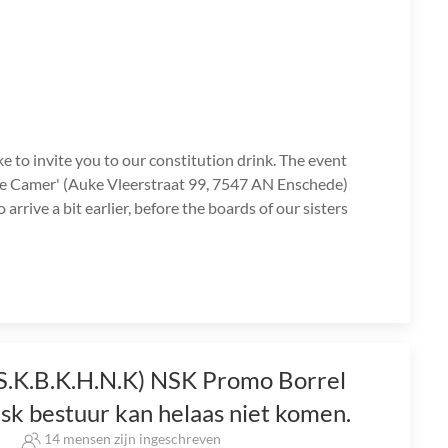
e to invite you to our constitution drink. The event
nde Camer' (Auke Vleerstraat 99, 7547 AN Enschede)
rrive a bit earlier, before the boards of our sisters
.S.K.B.K.H.N.K) NSK Promo Borrel
nsk bestuur kan helaas niet komen.
s
14 mensen zijn ingeschreven