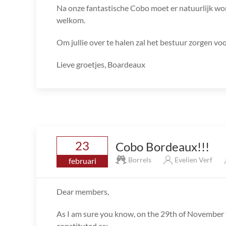
Na onze fantastische Cobo moet er natuurlijk wor
welkom.
Om jullie over te halen zal het bestuur zorgen voo
Lieve groetjes, Boardeaux
23
Cobo Bordeaux!!!
Borrels
Evelien Verf
februari
Dear members,
As I am sure you know, on the 29th of November
constituted as: