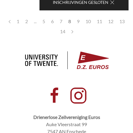
INSCHRIJVINGEN GESLOTEN
1
2
...
5
6
7
8
9
10
11
12
13
14
Drienerlose Zeilvereniging Euros
Auke Vleerstraat 99
7547 AN Enschede