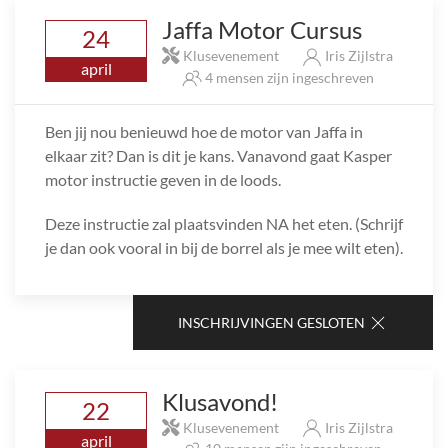
Jaffa Motor Cursus
24
Klusevenement
Iris Zijlstra
april
4 mensen zijn ingeschreven
Ben jij nou benieuwd hoe de motor van Jaffa in
elkaar zit? Dan is dit je kans. Vanavond gaat Kasper
motor instructie geven in de loods.
Deze instructie zal plaatsvinden NA het eten. (Schrijf
je dan ook vooral in bij de borrel als je mee wilt eten).
INSCHRIJVINGEN GESLOTEN
Klusavond!
22
Klusevenement
Iris Zijlstra
april