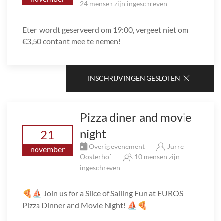
24 mensen zijn ingeschreven
Eten wordt geserveerd om 19:00, vergeet niet om
€3,50 contant mee te nemen!
INSCHRIJVINGEN GESLOTEN
Pizza diner and movie
night
21
Overig evenement
Jurre
november
Oosterhof
10 mensen zijn
ingeschreven
🍕⛵ Join us for a Slice of Sailing Fun at EUROS'
Pizza Dinner and Movie Night! ⛵🍕