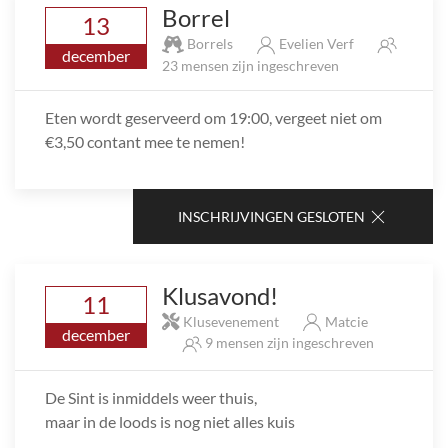
Borrel
13
Borrels
Evelien Verf
december
23 mensen zijn ingeschreven
Eten wordt geserveerd om 19:00, vergeet niet om
€3,50 contant mee te nemen!
INSCHRIJVINGEN GESLOTEN
Klusavond!
11
Klusevenement
Matcie
december
9 mensen zijn ingeschreven
De Sint is inmiddels weer thuis,
maar in de loods is nog niet alles kuis