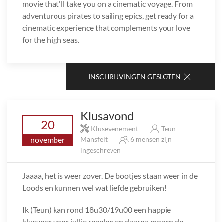
movie that'll take you on a cinematic voyage. From
adventurous pirates to sailing epics, get ready for a
cinematic experience that complements your love
for the high seas.
INSCHRIJVINGEN GESLOTEN
Klusavond
20
Klusevenement
Teun
november
Mansfelt
6 mensen zijn
ingeschreven
Jaaaa, het is weer zover. De bootjes staan weer in de
Loods en kunnen wel wat liefde gebruiken!
Ik (Teun) kan rond 18u30/19u00 een happie
klusvoer voor jullie regelen en daarna mogen de