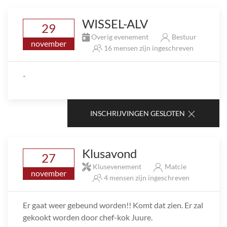
WISSEL-ALV
29
Overig evenement
Bestuur
november
16 mensen zijn ingeschreven
-
INSCHRIJVINGEN GESLOTEN
Klusavond
27
Klusevenement
Matcie
november
4 mensen zijn ingeschreven
Er gaat weer gebeund worden!! Komt dat zien. Er zal
gekookt worden door chef-kok Juure.