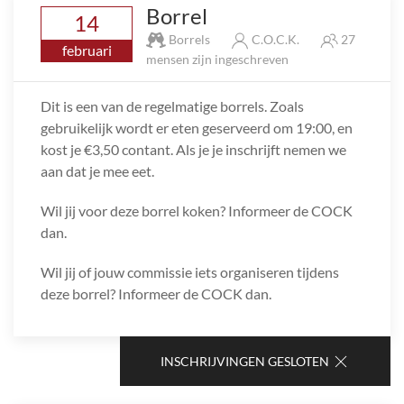
Borrel
14
Borrels
C.O.C.K.
27
februari
mensen zijn ingeschreven
Dit is een van de regelmatige borrels. Zoals
gebruikelijk wordt er eten geserveerd om 19:00, en
kost je €3,50 contant. Als je je inschrijft nemen we
aan dat je mee eet.
Wil jij voor deze borrel koken? Informeer de COCK
dan.
Wil jij of jouw commissie iets organiseren tijdens
deze borrel? Informeer de COCK dan.
INSCHRIJVINGEN GESLOTEN