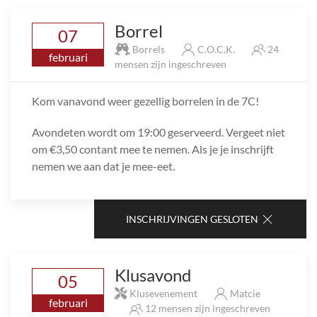
Borrel
07
Borrels
C.O.C.K.
24
februari
mensen zijn ingeschreven
Kom vanavond weer gezellig borrelen in de 7C!
Avondeten wordt om 19:00 geserveerd. Vergeet niet
om €3,50 contant mee te nemen. Als je je inschrijft
nemen we aan dat je mee-eet.
INSCHRIJVINGEN GESLOTEN
Klusavond
05
Klusevenement
Matcie
februari
12 mensen zijn ingeschreven