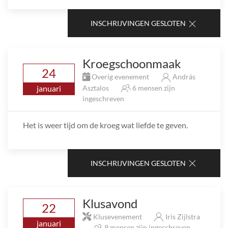
INSCHRIJVINGEN GESLOTEN
Kroegschoonmaak
24
Overig evenement
András
januari
Asztalos
6 mensen zijn
ingeschreven
Het is weer tijd om de kroeg wat liefde te geven.
INSCHRIJVINGEN GESLOTEN
Klusavond
22
Klusevenement
Iris Zijlstra
januari
9 mensen zijn ingeschreven