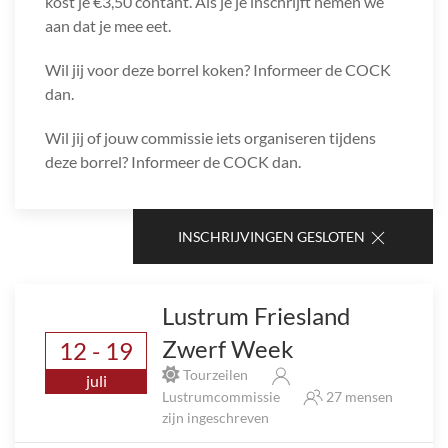
kost je €3,50 contant. Als je je inschrijft nemen we
aan dat je mee eet.
Wil jij voor deze borrel koken? Informeer de COCK
dan.
Wil jij of jouw commissie iets organiseren tijdens
deze borrel? Informeer de COCK dan.
INSCHRIJVINGEN GESLOTEN
Lustrum Friesland
Zwerf Week
12 - 19
Tourzeilen
juli
Lustrumcommissie
27 mensen
zijn ingeschreven