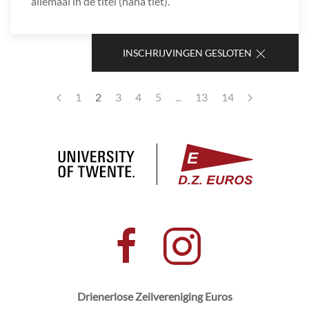
allemaal in de titel (haha tiet).
INSCHRIJVINGEN GESLOTEN
1
2
3
4
5
...
13
14
Drienerlose Zeilvereniging Euros