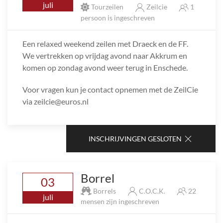
juli
Tourzeilen
Zeilcie
1
persoon is ingeschreven
Een relaxed weekend zeilen met Draeck en de FF.
We vertrekken op vrijdag avond naar Akkrum en
komen op zondag avond weer terug in Enschede.
Voor vragen kun je contact opnemen met de ZeilCie
via zeilcie@euros.nl
INSCHRIJVINGEN GESLOTEN
Borrel
03
Borrels
C.O.C.K.
22
juli
mensen zijn ingeschreven