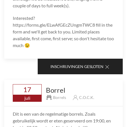
couple of days to full week(s).
Interested?
https://forms.gle/ELwAfGEcZUngmTWC8 fill in the
form and we'll get back to you. Limited places
available, first come, first serve; so don't hesitate too
much 😉
INSCHRIJVINGEN GESLOTEN
17
Borrel
Borrels
C.O.C.K.
juli
Dit is een van de regelmatige borrels. Zoals
gebruikelijk wordt er eten geserveerd om 19:00, en