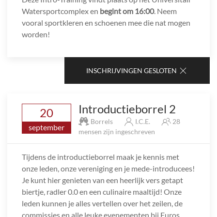
Watersportcomplex en
begint om 16:00
. Neem
vooral sportkleren en schoenen mee die nat mogen
worden!
INSCHRIJVINGEN GESLOTEN
Introductieborrel 2
20
Borrels
I.C.E.
28
september
mensen zijn ingeschreven
Tijdens de introductieborrel maak je kennis met
onze leden, onze vereniging en je mede-introducees!
Je kunt hier genieten van een heerlijk vers getapt
biertje, radler 0.0 en een culinaire maaltijd! Onze
leden kunnen je alles vertellen over het zeilen, de
commissies en alle leuke evenementen bij Euros