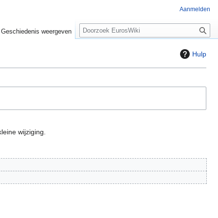
Aanmelden
Z
Geschiedenis weergeven
o
e
Hulp
k
e
n
leine wijziging.