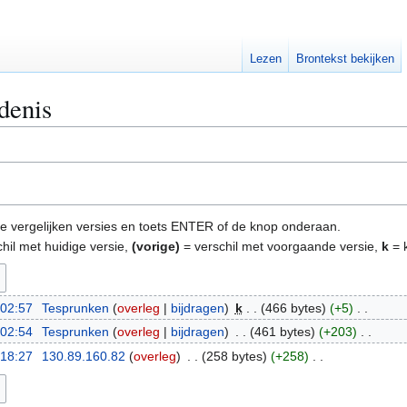
Lezen
Brontekst bekijken
edenis
e te vergelijken versies en toets ENTER of de knop onderaan.
hil met huidige versie,
(vorige)
= verschil met voorgaande versie,
k
= k
 02:57
Tesprunken
overleg
bijdragen
k
466 bytes
+5
 02:54
Tesprunken
overleg
bijdragen
461 bytes
+203
 18:27
130.89.160.82
overleg
258 bytes
+258