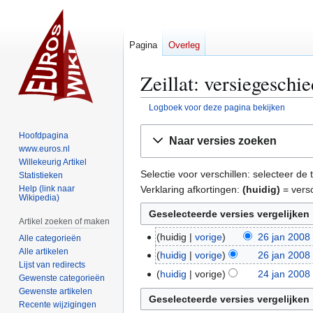
Pagina
Overleg
Zeillat: versiegeschi
Logboek voor deze pagina bekijken
Naar
Naar
Hoofdpagina
Naar versies zoeken
navigatie
zoeken
www.euros.nl
springen
springen
Willekeurig Artikel
Selectie voor verschillen: selecteer d
Statistieken
Verklaring afkortingen:
(huidig)
= versc
Help (link naar
Wikipedia)
Artikel zoeken of maken
huidig
vorige
26 jan 2008
2
Alle categorieën
G
Alle artikelen
6
huidig
vorige
26 jan 2008
Lijst van redirects
e
j
G
huidig
vorige
24 jan 2008
2
Gewenste categorieën
e
a
e
G
4
Gewenste artikelen
n
n
e
e
Recente wijzigingen
j
b