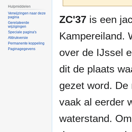
Hulpmiddelen
Verwijzingen naar deze
Naar
Naar
ZC'37
is een ja
pagina
navigatie
zoeken
Gerelateerde
wijzigingen
springen
springen
Kampereiland. 
Speciale pagina's
Afdrukversie
Permanente koppeling
over de IJssel 
Paginagegevens
dit de plaats w
gezet word. De
vaak al eerder 
waterstand. Om