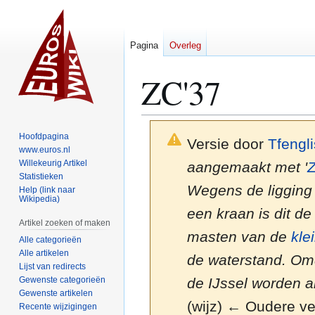
Pagina
Overleg
ZC'37
Hoofdpagina
Versie door
Tfengl
www.euros.nl
Willekeurig Artikel
aangemaakt met '
Z
Statistieken
Wegens de ligging 
Help (link naar
Wikipedia)
een kraan is dit d
Artikel zoeken of maken
masten van de
kle
Alle categorieën
Alle artikelen
de waterstand. O
Lijst van redirects
Gewenste categorieën
de IJssel worden a
Gewenste artikelen
(wijz) ← Oudere ver
Recente wijzigingen