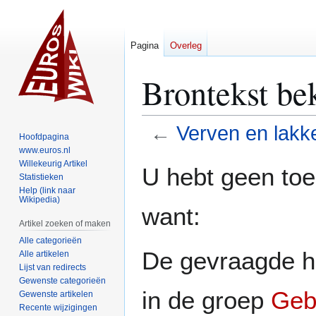
Pagina
Overleg
Brontekst be
←
Verven en lakk
Hoofdpagina
www.euros.nl
Naar
Naar
Willekeurig Artikel
U hebt geen to
Statistieken
navigatie
zoeken
Help (link naar
springen
springen
Wikipedia)
want:
Artikel zoeken of maken
Alle categorieën
De gevraagde h
Alle artikelen
Lijst van redirects
Gewenste categorieën
in de groep
Geb
Gewenste artikelen
Recente wijzigingen