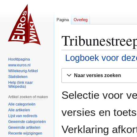
Pagina
Overleg
Tribunestreep
Logboek voor deze
Hoofdpagina
www.euros.nl
Naar
Naar
Willekeurig Artikel
Naar versies zoeken
Statistieken
navigatie
zoeken
Help (link naar
springen
springen
Wikipedia)
Selectie voor ve
Artikel zoeken of maken
Alle categorieën
versies en toe
Alle artikelen
Lijst van redirects
Gewenste categorieën
Verklaring afko
Gewenste artikelen
Recente wijzigingen