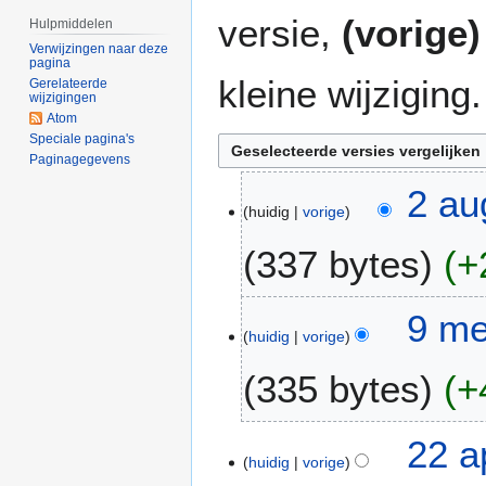
versie,
(vorige)
Hulpmiddelen
Verwijzingen naar deze
pagina
kleine wijziging.
Gerelateerde
wijzigingen
Atom
Speciale pagina's
Paginagegevens
2
2 au
huidig
vorige
a
u
337 bytes
+
g
2
G
0
9
9 me
e
2
huidig
vorige
m
e
3
e
335 bytes
+
n
i
b
2
e
G
0
2
22 a
w
e
1
huidig
vorige
2
e
e
7