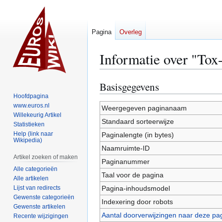
Pagina
Overleg
Informatie over "Tox
Basisgegevens
Naar
Naar
navigatie
zoeken
Hoofdpagina
www.euros.nl
springen
springen
Weergegeven paginanaam
Willekeurig Artikel
Standaard sorteerwijze
Statistieken
Help (link naar
Paginalengte (in bytes)
Wikipedia)
Naamruimte-ID
Artikel zoeken of maken
Paginanummer
Alle categorieën
Taal voor de pagina
Alle artikelen
Lijst van redirects
Pagina-inhoudsmodel
Gewenste categorieën
Indexering door robots
Gewenste artikelen
Aantal doorverwijzingen naar deze pa
Recente wijzigingen