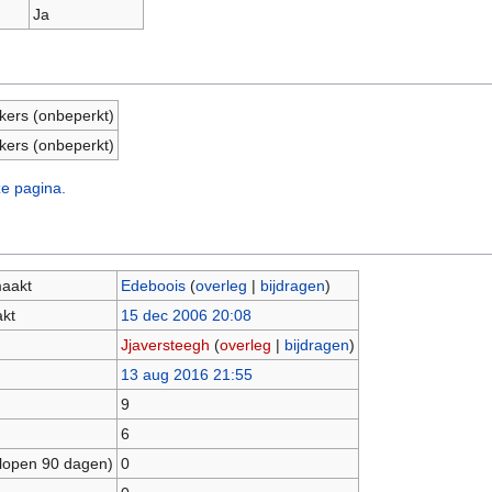
Ja
ikers (onbeperkt)
ikers (onbeperkt)
ze pagina.
maakt
Edeboois
(
overleg
|
bijdragen
)
kt
15 dec 2006 20:08
Jjaversteegh
(
overleg
|
bijdragen
)
13 aug 2016 21:55
9
6
lopen 90 dagen)
0