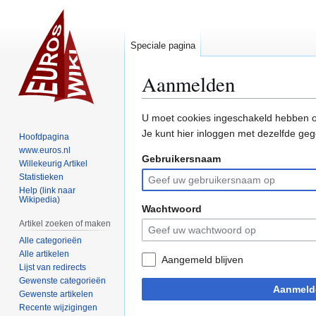
Speciale pagina
Aanmelden
Naar
Naar
U moet cookies ingeschakeld hebben o
navigatie
zoeken
Je kunt hier inloggen met dezelfde geg
Hoofdpagina
springen
springen
www.euros.nl
Gebruikersnaam
Willekeurig Artikel
Statistieken
Help (link naar
Wikipedia)
Wachtwoord
Artikel zoeken of maken
Alle categorieën
Alle artikelen
Aangemeld blijven
Lijst van redirects
Gewenste categorieën
Aanmeld
Gewenste artikelen
Recente wijzigingen