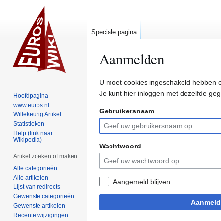
Speciale pagina
Aanmelden
Naar
Naar
U moet cookies ingeschakeld hebben o
navigatie
zoeken
Je kunt hier inloggen met dezelfde geg
Hoofdpagina
springen
springen
www.euros.nl
Gebruikersnaam
Willekeurig Artikel
Statistieken
Help (link naar
Wikipedia)
Wachtwoord
Artikel zoeken of maken
Alle categorieën
Alle artikelen
Aangemeld blijven
Lijst van redirects
Gewenste categorieën
Aanmeld
Gewenste artikelen
Recente wijzigingen